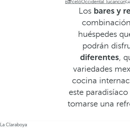
Barceló
Occidental Tucancún
G
Los
bares y r
combinación 
huéspedes que
podrán disfr
diferentes
, q
variedades mex
cocina internac
este paradisíaco
tomarse una refr
La Claraboya