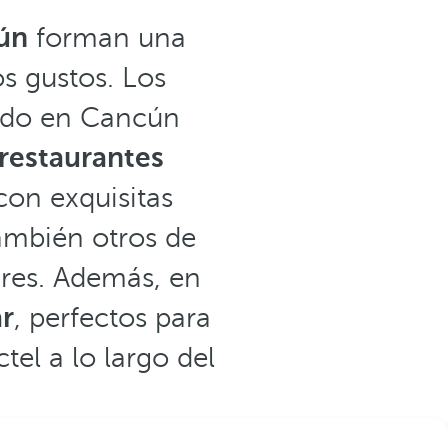
cún
forman una
s gustos. Los
uido en Cancún
 restaurantes
con exquisitas
ambién otros de
ares. Además, en
ar
, perfectos para
el a lo largo del