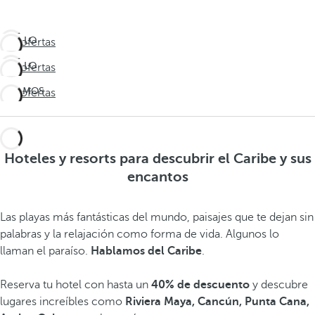
VIVE LO
Ver ofertas
INESPERADO
VIVE LO
Ver ofertas
Viaja más
INESPERADO
allá
¡ÚLTIMOS
Ver ofertas
Viaja más
DÍAS!
allá
No te
quedes
Hoteles y resorts para descubrir el Caribe y sus
sin
encantos
verano
Las playas más fantásticas del mundo, paisajes que te dejan sin
palabras y la relajación como forma de vida. Algunos lo
llaman el paraíso.
Hablamos del Caribe
.
Reserva tu hotel con hasta un
40% de descuento
y descubre
lugares increíbles como
Riviera Maya, Cancún, Punta Cana,