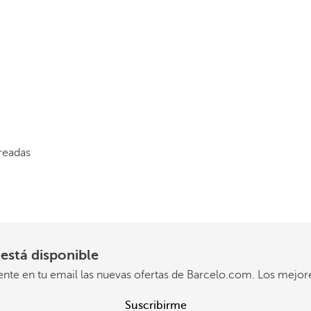
e
q
u
e
d
e
s
creadas
s
i
n
v
está disponible
e
ente en tu email las nuevas ofertas de Barcelo.com. Los mejor
r
Suscribirme