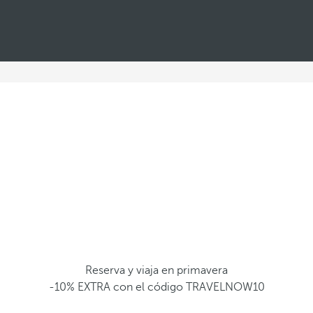
¡
Ú
L
T
I
M
O
S
D
Í
A
S
!
N
o
Reserva y viaja en primavera
t
-10% EXTRA con el código TRAVELNOW10