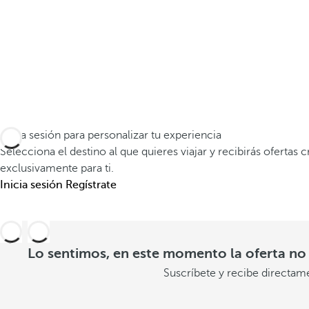
P
E
R
A
D
O
V
i
Inicia sesión para personalizar tu experiencia
a
Selecciona el destino al que quieres viajar y recibirás ofertas 
exclusivamente para ti.
j
Inicia sesión
Regístrate
a
m
á
Lo sentimos, en este momento la oferta no 
s
Suscríbete y recibe directam
a