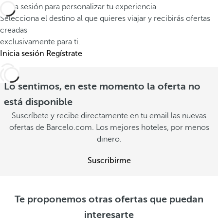
d
j
Inicia sesión para personalizar tu experiencia
s
a
a
Selecciona el destino al que quieres viajar y recibirás ofertas
i
n
creadas
m
n
exclusivamente para ti.
c
á
v
Inicia sesión
Regístrate
o
s
e
n
a
r
t
Lo sentimos, en este momento la oferta no
l
a
i
l
está disponible
n
g
á
Suscríbete y recibe directamente en tu email las nuevas
o
o
V
ofertas de Barcelo.com. Los mejores hoteles, por menos
V
e
V
dinero.
e
r
e
r
Suscribirme
o
r
o
f
o
f
e
f
e
r
e
Te proponemos otras ofertas que puedan
r
t
r
interesarte
t