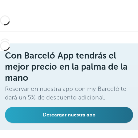
a
t
a
s
a
s
s
Con Barceló App tendrás el
mejor precio en la palma de la
mano
Reservar en nuestra app con my Barceló te
dará un 5% de descuento adicional.
Descargar nuestra app