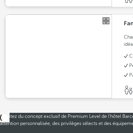
Fam
Cham
idéa
C
P
P
Profitez du concept exclusif de Premium Level de l'hôtel Barc
attention personnalisée, des privilèges sélects et des équip