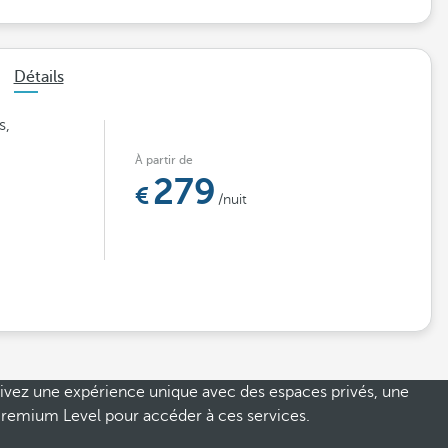
Détails
s,
À partir de
279
/nuit
 Vivez une expérience unique avec des espaces privés, une
Premium Level pour accéder à ces services.