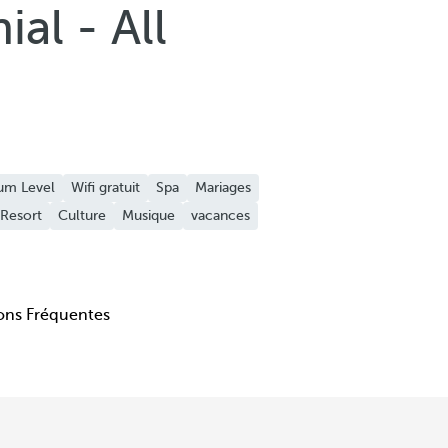
al - All
um Level
Wifi gratuit
Spa
Mariages
Resort
Culture
Musique
vacances
ons Fréquentes