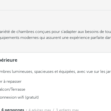
ariété de chambres conçues pour s'adapter aux besoins de to
uipements modernes qui assurent une expérience parfaite dans c
érieure
bres lumineuses, spacieuses et équipées, avec vue sur les jar
er à repasser
alcon/Terrasse
onnexion wifi (gratuit)
4 personnes
4 adultes max.
/ 3 enfants max.