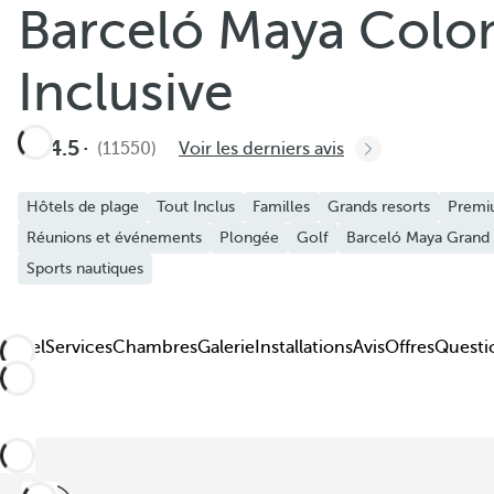
Barceló Maya Coloni
Ajouter aux favoris
Voir plus de photos et vidéos
Inclusive
4.5
(11550)
Voir les derniers avis
Hôtels de plage
Tout Inclus
Familles
Grands resorts
Premi
Réunions et événements
Plongée
Golf
Barceló Maya Grand 
Sports nautiques
Hôtel
Services
Chambres
Galerie
Installations
Avis
Offres
Questi