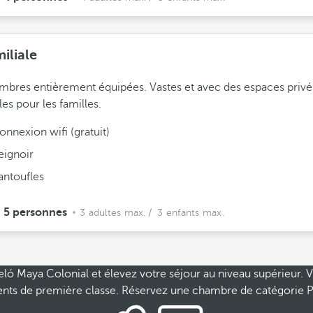
iliale
bres entièrement équipées. Vastes et avec des espaces privé
les pour les familles.
onnexion wifi (gratuit)
eignoir
antoufles
5 personnes
3 adultes max.
/ 3 enfants max.
eló Maya Colonial et élevez votre séjour au niveau supérieur.
ements de première classe. Réservez une chambre de catégorie 