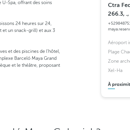
 U-Spa, offrant des soins
Ctra Fe
266.3, .
issons 24 heures sur 24,
+52984875
maya.reser
t et un snack-grill) et aux 3
Aéroport i
ves et des piscines de l'hôtel,
Plage Cha
complexe Barceló Maya Grand
Zone arch
hèque et le théâtre, proposant
Xel-Ha
À proximi