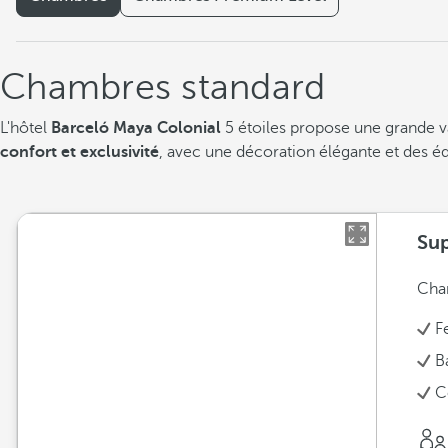
Chambres standard
L'hôtel
Barceló Maya Colonial
5 étoiles propose une grande v
confort et exclusivité
, avec une décoration élégante et des éq
Sup
Cham
F
B
C