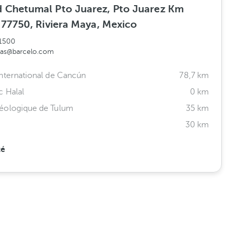
d Chetumal Pto Juarez, Pto Juarez Km
, 77750, Riviera Maya, Mexico
1500
vas@barcelo.com
nternational de Cancún
78,7 km
c Halal
0 km
éologique de Tulum
35 km
30 km
té