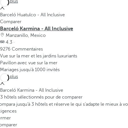
Voir plus
Barceló Huatulco - All Inclusive
Comparer
Barceló Karmina - All Inclusive
Manzanillo, Mexico
4.3 ·
9276 Commentaires
Vue sur la mer et les jardins luxuriants
Pavillon avec vue sur la mer
Mariages jusqu'à 1000 invités
Voir plus
Barceló Karmina - All Inclusive
/3 hôtels sélectionnés pour de comparer
mpara jusqu’à 3 hôtels et réserve le qui s’adapte le mieux à vo
xigences
ermer
omparer