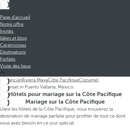
Page d’accueil
Notre offre
Invités
Idées et blog
Cérémonies
Destinations
Forfaits
Visite des lieux
All
Cancún
Riviera Maya
Côte Pacifique
Cozumel
Hôtels pour mariage sur la Côte Pacifique
Mariage sur la Côte Pacifique
Dans les hôtels de la Côte Pacifique, vous trouverez la
destination de mariage parfaite pour profiter de tout ce dont
vous avez besoin en ce jour spécial.