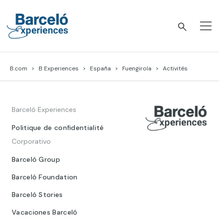
Skip
to
content
Barceló Experiences
B.com
B Experiences
España
Fuengirola
Activités
Barceló Experiences
Politique de confidentialité
Corporativo
Barceló Group
Barceló Foundation
Barceló Stories
Vacaciones Barceló