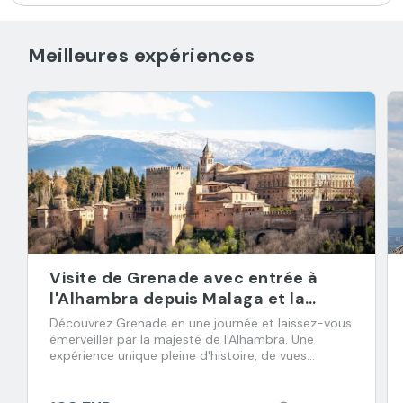
Meilleures expériences
Visite de Grenade avec entrée à
l'Alhambra depuis Malaga et la
Costa del Sol
Découvrez Grenade en une journée et laissez-vous
émerveiller par la majesté de l'Alhambra. Une
expérience unique pleine d'histoire, de vues
incroyables et de saveurs à ne pas manquer !