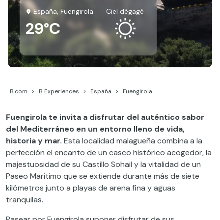
España, Fuengirola
ciel dégagé
29°C
B.com
B Experiences
España
Fuengirola
Fuengirola te invita a disfrutar del auténtico sabor
del Mediterráneo en un entorno lleno de vida,
historia y mar.
Esta localidad malagueña combina a la
perfección el encanto de un casco histórico acogedor, la
majestuosidad de su Castillo Sohail y la vitalidad de un
Paseo Marítimo que se extiende durante más de siete
kilómetros junto a playas de arena fina y aguas
tranquilas.
Pasear por Fuengirola suponer disfrutar de sus