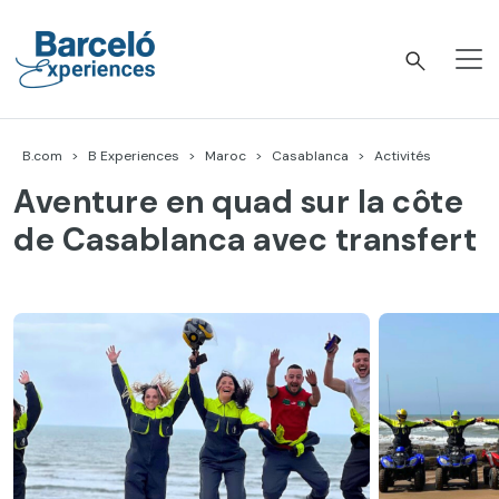
Accéder
au
contenu
Barceló Experiences
B.com
B Experiences
Maroc
Casablanca
Activités
Aventure en quad sur la côte
de Casablanca avec transfert