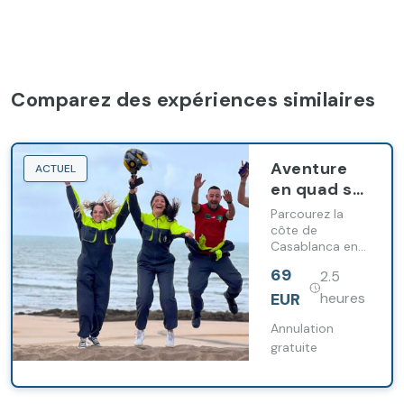
Comparez des expériences similaires
Aventure
ACTUEL
en quad sur
la côte de
Parcourez la
Casablanca
côte de
Casablanca en
avec
quad avec
transfert
69
2.5
guide, transfert
inclus et vues
EUR
heures
sur l’Atlantique.
Annulation
gratuite