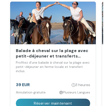
Balade à cheval sur la plage avec
petit-déjeuner et transferts
hôtel
Profitez d’une balade à cheval sur la plage avec
petit-déjeuner en ferme locale et transfert
inclus.
39 EUR
3 heures
Annulation gratuite
Plusieurs Langues
Réserver maintenant