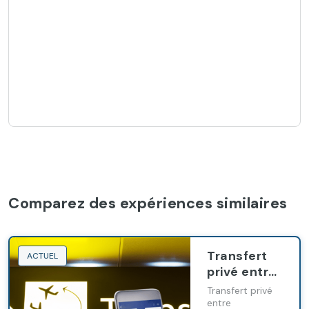
Comparez des expériences similaires
Transfert
ACTUEL
privé entre
Casablanca
Transfert privé
et Tanger
entre