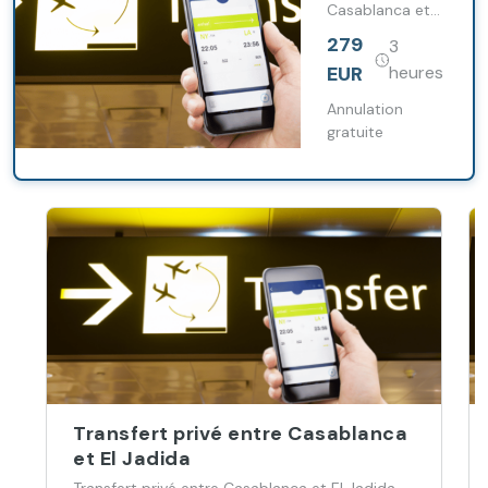
Casablanca et
Tanger avec
279
3
chauffeur
professionnel et
EUR
heures
véhicule
climatisé.
Annulation
gratuite
Transfert privé entre Casablanca
et El Jadida