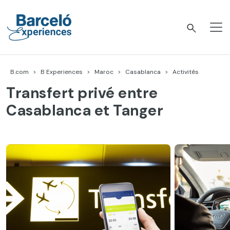
Accéder
au
contenu
Barceló Experiences
B.com
B Experiences
Maroc
Casablanca
Activités
Transfert privé entre
Casablanca et Tanger