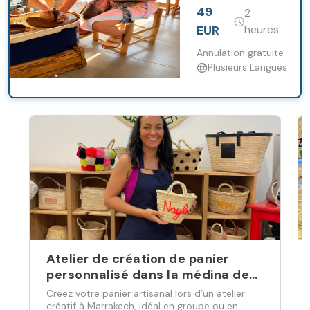
d’un atelier
49
2
pratique et créez
votre propre pièce
EUR
heures
artisanale
Annulation gratuite
Plusieurs Langues
Atelier de création de panier
personnalisé dans la médina de
Marrakech
Créez votre panier artisanal lors d’un atelier
créatif à Marrakech, idéal en groupe ou en