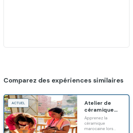
Comparez des expériences similaires
Atelier de
ACTUEL
céramique
traditionnelle
Apprenez la
à Marrakech
céramique
marocaine lors