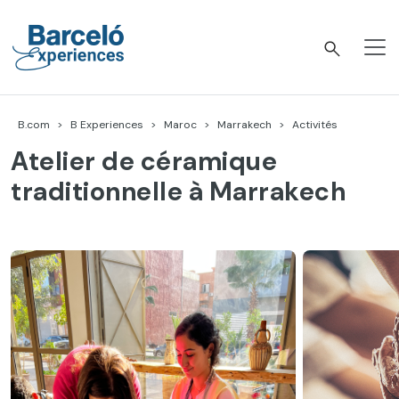
Accéder
au
contenu
Barceló Experiences
B.com
B Experiences
Maroc
Marrakech
Activités
Atelier de céramique
traditionnelle à Marrakech