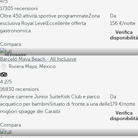
4/5
17305 recensioni
Oltre 450 attività sportive programmate
Zona
Da
esclusiva Royal Level
Eccellente offerta
156
/notte
gastronomica
Verifica
disponibilità
Compara
All inclusive
Barceló Maya Beach - All Inclusive
Riviera Maya, Mexico
4.2/5
16830 recensioni
Ampie camere Junior Suite
Kids Club e parco
Da
acquatico per bambini
Situato di fronte a una delle
179
/notte
migliori spiagge dei Caraibi
Verifica
disponibilità
Compara