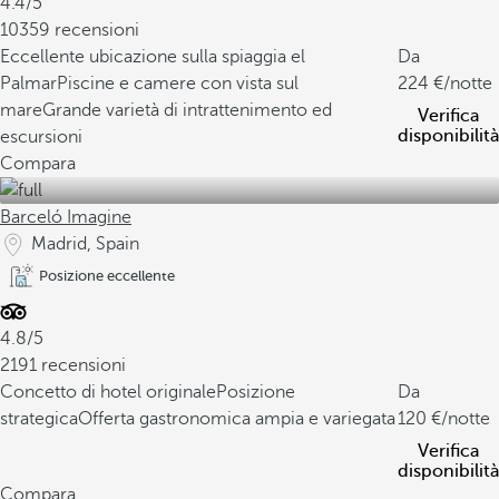
4.4/5
10359 recensioni
Eccellente ubicazione sulla spiaggia el
Da
Palmar
Piscine e camere con vista sul
224
/notte
mare
Grande varietà di intrattenimento ed
Verifica
disponibilità
escursioni
Compara
Barceló Imagine
Madrid, Spain
Posizione eccellente
4.8/5
2191 recensioni
Concetto di hotel originale
Posizione
Da
strategica
Offerta gastronomica ampia e variegata
120
/notte
Verifica
disponibilità
Compara