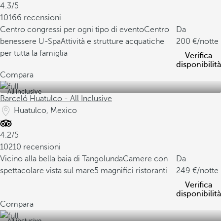
4.3/5
10166 recensioni
Centro congressi per ogni tipo di evento
Centro
Da
benessere U-Spa
Attività e strutture acquatiche
200
/notte
per tutta la famiglia
Verifica
disponibilità
Compara
All inclusive
Barceló Huatulco - All Inclusive
Huatulco, Mexico
4.2/5
10210 recensioni
Vicino alla bella baia di Tangolunda
Camere con
Da
spettacolare vista sul mare
5 magnifici ristoranti
249
/notte
Verifica
disponibilità
Compara
All inclusive