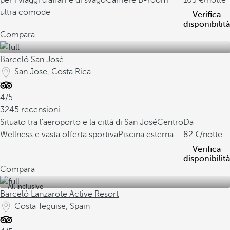
per i viaggi d'affari e di svago
Camere B-room
103
/notte
ultra comode
Verifica
disponibilità
Compara
Barceló San José
San Jose, Costa Rica
4/5
3245 recensioni
Situato tra l'aeroporto e la città di San José
Centro
Da
Wellness e vasta offerta sportiva
Piscina esterna
82
/notte
Verifica
disponibilità
Compara
All inclusive
Barceló Lanzarote Active Resort
Costa Teguise, Spain