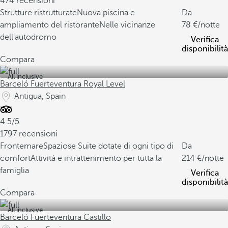
474 recensioni
Strutture ristrutturate
Nuova piscina e
Da
ampliamento del ristorante
Nelle vicinanze
78
/notte
dell'autodromo
Verifica
disponibilità
Compara
All inclusive
Barceló Fuerteventura Royal Level
Antigua, Spain
4.5/5
1797 recensioni
Frontemare
Spaziose Suite dotate di ogni tipo di
Da
comfort
Attività e intrattenimento per tutta la
214
/notte
famiglia
Verifica
disponibilità
Compara
All inclusive
Barceló Fuerteventura Castillo