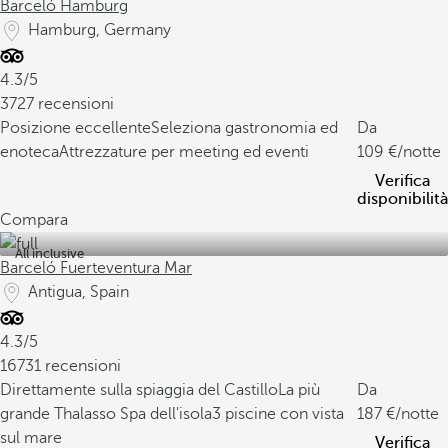
Barceló Hamburg
Hamburg, Germany
4.3/5
3727 recensioni
Posizione eccellente
Seleziona gastronomia ed
Da
enoteca
Attrezzature per meeting ed eventi
109
/notte
Verifica
disponibilità
Compara
All inclusive
Barceló Fuerteventura Mar
Antigua, Spain
4.3/5
16731 recensioni
Direttamente sulla spiaggia del Castillo
La più
Da
grande Thalasso Spa dell'isola
3 piscine con vista
187
/notte
sul mare
Verifica