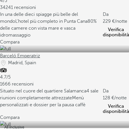
4/5
34241 recensioni
In una delle dieci spiagge più belle del
Da
mondo
L’hotel più completo in Punta Cana
80%
229
/notte
delle camere con vista mare e vasca
Verifica
disponibilità
idromassaggio
Compara
Barceló Emperatriz
Madrid, Spain
4.7/5
1666 recensioni
Situato nel cuore del quartiere Salamanca
4 sale
Da
riunioni completamente attrezzate
Menù
128
/notte
personalizzati e dossier per la pausa caffè
Verifica
disponibilità
Compara
All inclusive