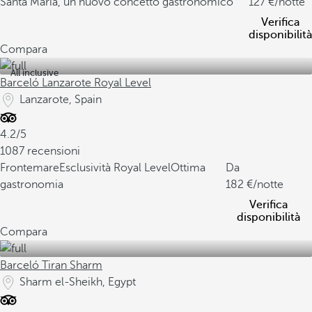
Santa María, un nuovo concetto gastronomico
127
/notte
Verifica
disponibilità
Compara
All inclusive
Barceló Lanzarote Royal Level
Lanzarote, Spain
4.2/5
1087 recensioni
Frontemare
Esclusività Royal Level
Ottima
Da
gastronomia
182
/notte
Verifica
disponibilità
Compara
Barceló Tiran Sharm
Sharm el-Sheikh, Egypt