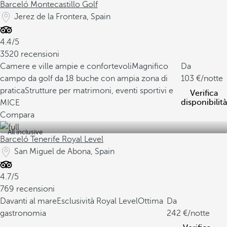
Barceló Montecastillo Golf
Jerez de la Frontera, Spain
4.4/5
3520 recensioni
Camere e ville ampie e confortevoli
Magnifico
Da
campo da golf da 18 buche con ampia zona di
103
/notte
pratica
Strutture per matrimoni, eventi sportivi e
Verifica
disponibilità
MICE
Compara
All inclusive
Barceló Tenerife Royal Level
San Miguel de Abona, Spain
4.7/5
769 recensioni
Davanti al mare
Esclusività Royal Level
Ottima
Da
gastronomia
242
/notte