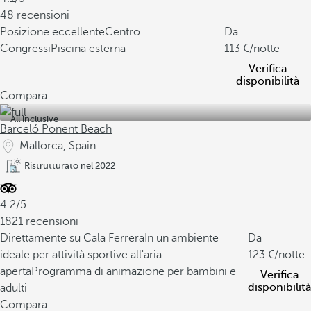
48 recensioni
Posizione eccellente
Centro
Da
Congressi
Piscina esterna
113
/notte
Verifica
disponibilità
Compara
All inclusive
Barceló Ponent Beach
Mallorca, Spain
Ristrutturato nel 2022
4.2/5
1821 recensioni
Direttamente su Cala Ferrera
In un ambiente
Da
ideale per attività sportive all'aria
123
/notte
aperta
Programma di animazione per bambini e
Verifica
disponibilità
adulti
Compara