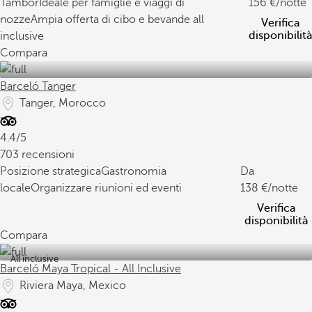
Tambor
Ideale per famiglie e viaggi di
156
/notte
nozze
Ampia offerta di cibo e bevande all
Verifica
disponibilità
inclusive
Compara
Barceló Tanger
Tanger, Morocco
4.4/5
703 recensioni
Posizione strategica
Gastronomia
Da
locale
Organizzare riunioni ed eventi
138
/notte
Verifica
disponibilità
Compara
All inclusive
Barceló Maya Tropical - All Inclusive
Riviera Maya, Mexico