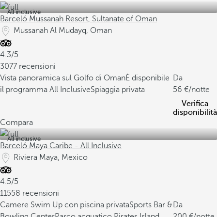
All inclusive
Barceló Mussanah Resort, Sultanate of Oman
Mussanah Al Mudayq, Oman
4.3/5
3077 recensioni
Vista panoramica sul Golfo di Oman
È disponibile
Da
il programma All Inclusive
Spiaggia privata
56
/notte
Verifica
disponibilità
Compara
All inclusive
Barceló Maya Caribe - All Inclusive
Riviera Maya, Mexico
4.5/5
11558 recensioni
Camere Swim Up con piscina privata
Sports Bar &
Da
Bowling Center
Parco acquatico Pirates Island
200
/notte