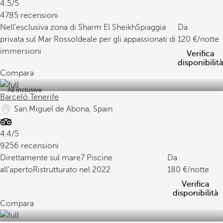
4.5/5
4785 recensioni
Nell'esclusiva zona di Sharm El Sheikh
Spiaggia
Da
privata sul Mar Rosso
Ideale per gli appassionati di
120
/notte
immersioni
Verifica
disponibilità
Compara
All inclusive
Barceló Tenerife
San Miguel de Abona, Spain
4.4/5
9256 recensioni
Direttamente sul mare
7 Piscine
Da
all'aperto
Ristrutturato nel 2022
180
/notte
Verifica
disponibilità
Compara