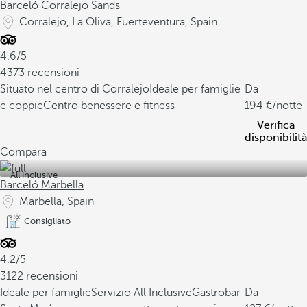
Barceló Corralejo Sands
Corralejo, La Oliva, Fuerteventura, Spain
4.6/5
4373 recensioni
Situato nel centro di Corralejo
Ideale per famiglie
Da
e coppie
Centro benessere e fitness
194
/notte
Verifica
disponibilità
Compara
All inclusive
Barceló Marbella
Marbella, Spain
Consigliato
4.2/5
3122 recensioni
Ideale per famiglie
Servizio All Inclusive
Gastrobar
Da