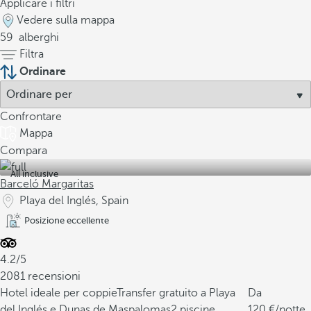
Applicare i filtri
Vedere sulla mappa
59
alberghi
Filtra
Ordinare
Confrontare
Mappa
Compara
All inclusive
Barceló Margaritas
Playa del Inglés, Spain
Posizione eccellente
4.2/5
2081 recensioni
Hotel ideale per coppie
Transfer gratuito a Playa
Da
del Inglés e Dunas de Maspalomas
2 piscine
120
/notte