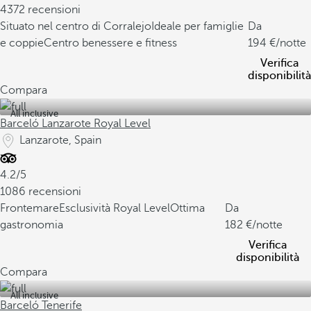
4372 recensioni
Situato nel centro di Corralejo
Ideale per famiglie
Da
e coppie
Centro benessere e fitness
194
/notte
Verifica
disponibilità
Compara
All inclusive
Barceló Lanzarote Royal Level
Lanzarote, Spain
4.2/5
1086 recensioni
Frontemare
Esclusività Royal Level
Ottima
Da
gastronomia
182
/notte
Verifica
disponibilità
Compara
All inclusive
Barceló Tenerife