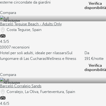
esterne circondate da giardini
Verifica
disponibilità
Compara
All inclusive
Barceló Teguise Beach - Adults Only
Costa Teguise, Spain
4.5/5
10007 recensioni
Hotel per soli adulti, ideale per rilassarsi
Sul
Da
lungomare di Las Cucharas
Wellness e fitness
191
/notte
Verifica
disponibilità
Compara
All inclusive
Barceló Corralejo Sands
Corralejo, La Oliva, Fuerteventura, Spain
4.6/5