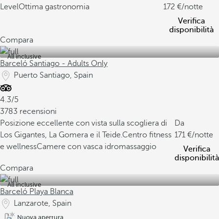
Level
Ottima gastronomia
172
/notte
Verifica
disponibilità
Compara
All inclusive
Barceló Santiago - Adults Only
Puerto Santiago, Spain
4.3/5
3783 recensioni
Posizione eccellente con vista sulla scogliera di
Da
Los Gigantes, La Gomera e il Teide.
Centro fitness
171
/notte
e wellness
Camere con vasca idromassaggio
Verifica
disponibilità
Compara
All inclusive
Barceló Playa Blanca
Lanzarote, Spain
Nuova apertura