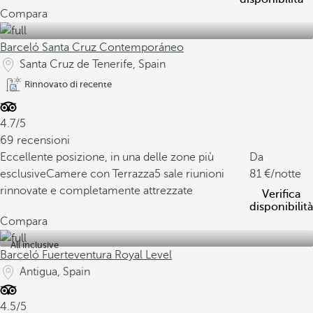
Compara
Barceló Santa Cruz Contemporáneo
Santa Cruz de Tenerife, Spain
Rinnovato di recente
4.7/5
69 recensioni
Eccellente posizione, in una delle zone più
Da
esclusive
Camere con Terrazza
5 sale riunioni
81
/notte
rinnovate e completamente attrezzate
Verifica
disponibilità
Compara
All inclusive
Barceló Fuerteventura Royal Level
Antigua, Spain
4.5/5