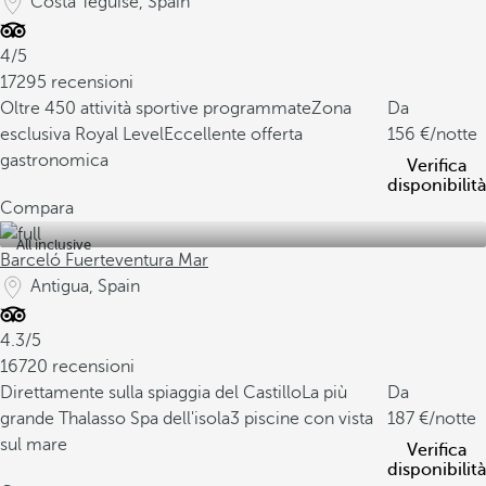
Costa Teguise, Spain
4/5
17295 recensioni
Oltre 450 attività sportive programmate
Zona
Da
esclusiva Royal Level
Eccellente offerta
156
/notte
gastronomica
Verifica
disponibilità
Compara
All inclusive
Barceló Fuerteventura Mar
Antigua, Spain
4.3/5
16720 recensioni
Direttamente sulla spiaggia del Castillo
La più
Da
grande Thalasso Spa dell'isola
3 piscine con vista
187
/notte
sul mare
Verifica
disponibilità