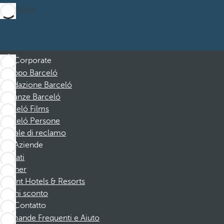
Iscrizione
Corporate
Gruppo Barceló
Fondazione Barceló
Vacanze Barceló
Barceló Films
Barceló Persone
Canale di reclamo
Aziende
Affiliati
Partner
Dorint Hotels & Resorts
Buoni sconto
Contatto
Domande Frequenti e Aiuto