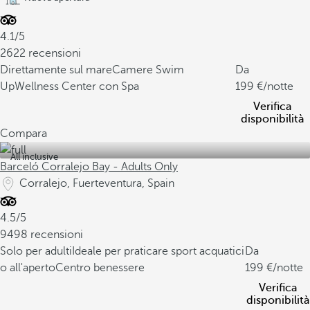
4.1/5
2622 recensioni
Direttamente sul mare
Camere Swim
Da
Up
Wellness Center con Spa
199
/notte
Verifica
disponibilità
Compara
All inclusive
Barceló Corralejo Bay - Adults Only
Corralejo, Fuerteventura, Spain
4.5/5
9498 recensioni
Solo per adulti
Ideale per praticare sport acquatici
Da
o all'aperto
Centro benessere
199
/notte
Verifica
disponibilità