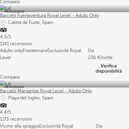
Compara
All inclusive
Barceló Fuerteventura Royal Level - Adults Only
Caleta de Fuste, Spain
4.5/5
1141 recensioni
Adults only
Frontemare
Esclusività Royal
Da
Level
236
/notte
Verifica
disponibilità
Compara
All inclusive
Barceló Margaritas Royal Level - Adults Only
Playa del Ingles, Spain
4.4/5
1173 recensioni
Vicino alla spiaggia
Esclusività Royal
Da