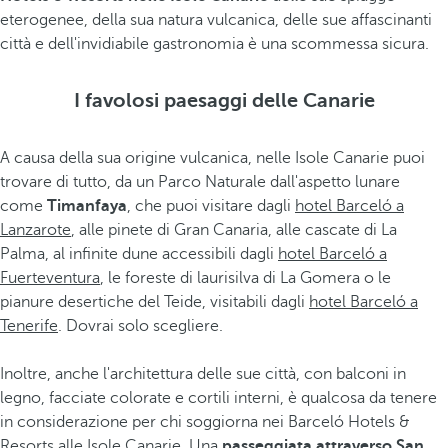
eterogenee, della sua natura vulcanica, delle sue affascinanti
città e dell'invidiabile gastronomia è una scommessa sicura.
I favolosi paesaggi delle Canarie
A causa della sua origine vulcanica, nelle Isole Canarie puoi
trovare di tutto, da un Parco Naturale dall'aspetto lunare
come
Timanfaya
, che puoi visitare dagli
hotel Barceló a
Lanzarote
, alle pinete di Gran Canaria, alle cascate di La
Palma, al infinite dune accessibili dagli
hotel Barceló a
Fuerteventura
, le foreste di laurisilva di La Gomera o le
pianure desertiche del Teide, visitabili dagli
hotel Barceló a
Tenerife
. Dovrai solo scegliere.
Inoltre, anche l'architettura delle sue città, con balconi in
legno, facciate colorate e cortili interni, è qualcosa da tenere
in considerazione per chi soggiorna nei Barceló Hotels &
Resorts alle Isole Canarie. Una
passeggiata attraverso San