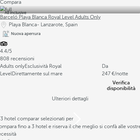
Compara
All inclusive
Barceló Playa Blanca Royal Level Adults Only
Playa Blanca- Lanzarote, Spain
Nuova apertura
4.4/5
808 recensioni
Adults only
Esclusività Royal
Da
Level
Direttamente sul mare
247
/notte
Verifica
disponibilità
Ulteriori dettagli
/3 hotel comparar selezionati per
mpara fino a 3 hotel e riserva il che meglio si confà alle vostr
cessità