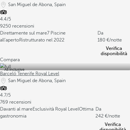
San Miguel de Abona, Spain
4.4/5
9250 recensioni
Direttamente sul mare
7 Piscine
Da
all'aperto
Ristrutturato nel 2022
180
/notte
Verifica
disponibilità
Compara
All inclusive
Barceló Tenerife Royal Level
San Miguel de Abona, Spain
4.7/5
769 recensioni
Davanti al mare
Esclusività Royal Level
Ottima
Da
gastronomia
242
/notte
Verifica
disponibilità