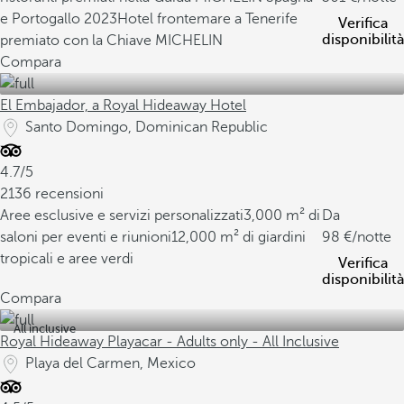
e Portogallo 2023
Hotel frontemare a Tenerife
Verifica
disponibilità
premiato con la Chiave MICHELIN
Compara
El Embajador, a Royal Hideaway Hotel
Santo Domingo, Dominican Republic
4.7/5
2136 recensioni
Aree esclusive e servizi personalizzati
3,000 m² di
Da
saloni per eventi e riunioni
12,000 m² di giardini
98
/notte
tropicali e aree verdi
Verifica
disponibilità
Compara
All inclusive
Royal Hideaway Playacar - Adults only - All Inclusive
Playa del Carmen, Mexico