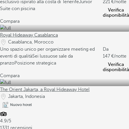
esclusivo ispirato alla costa di Tenerife
Junior
221
/notte
Suite con piscina
Verifica
disponibilità
Compara
Royal Hideaway Casablanca
Casablanca, Morocco
Uno spazio unico per organizzare meeting ed
Da
eventi di qualità
Sei lussuose sale da
147
/notte
pranzo
Posizione strategica
Verifica
disponibilità
Compara
The Orient Jakarta, a Royal Hideaway Hotel
Jakarta, Indonesia
Nuovo hotel
4.9/5
1331 recensioni