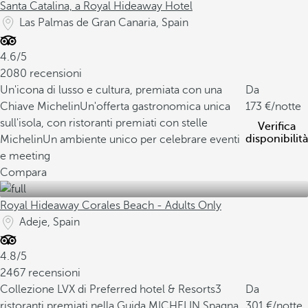
Santa Catalina, a Royal Hideaway Hotel
Las Palmas de Gran Canaria, Spain
4.6/5
2080 recensioni
Un'icona di lusso e cultura, premiata con una
Da
Chiave Michelin
Un'offerta gastronomica unica
173
/notte
sull'isola, con ristoranti premiati con stelle
Verifica
disponibilità
Michelin
Un ambiente unico per celebrare eventi
e meeting
Compara
Royal Hideaway Corales Beach - Adults Only
Adeje, Spain
4.8/5
2467 recensioni
Collezione LVX di Preferred hotel & Resorts
3
Da
ristoranti premiati nella Guida MICHELIN Spagna
301
/notte