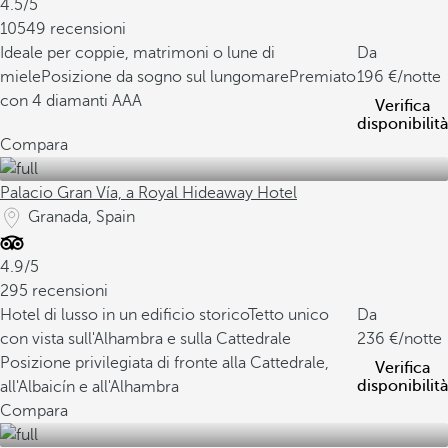
4.5/5
10549 recensioni
Ideale per coppie, matrimoni o lune di
Da
miele
Posizione da sogno sul lungomare
Premiato
196
/notte
con 4 diamanti AAA
Verifica
disponibilità
Compara
Palacio Gran Vía, a Royal Hideaway Hotel
Granada, Spain
4.9/5
295 recensioni
Hotel di lusso in un edificio storico
Tetto unico
Da
con vista sull'Alhambra e sulla Cattedrale
236
/notte
Posizione privilegiata di fronte alla Cattedrale,
Verifica
disponibilità
all'Albaicín e all'Alhambra
Compara