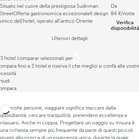
Situato nel cuore della prestigiosa Sudirman
Da
Street
Offerta gastronomica eccezionale
Il design
84
/notte
unico dell'hotel, ispirato all'antico Oriente
Verifica
disponibilità
Ulteriori dettagli
/3 hotel comparar selezionati per
mpara fino a 3 hotel e riserva il che meglio si confà alle vostr
cessità
hiudi
ompara
Per molte persone, viaggiare significa staccare dalla
quotidianità, cercare tranquillità, pretendere eccellenza e
rilassarsi. Anche in coppia. Progettare un viaggio su misura è
una richiesta sempre più frequente da parte di questi piccoli
gruppi alla ricerca di un'esperienza unica, durante la quale