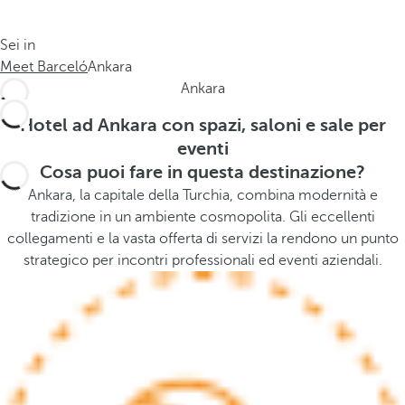
o
s
l
t
Sei in
o
h
Meet Barceló
Ankara
g
e
Ankara
i
p
a
o
Hotel ad Ankara con spazi, saloni e sale per
.
p
eventi
.
u
Cosa puoi fare in questa destinazione?
.
p
Ankara, la capitale della Turchia, combina modernità e
a
tradizione in un ambiente cosmopolita. Gli eccellenti
n
collegamenti e la vasta offerta di servizi la rendono un punto
d
strategico per incontri professionali ed eventi aziendali.
m
o
v
e
s
f
o