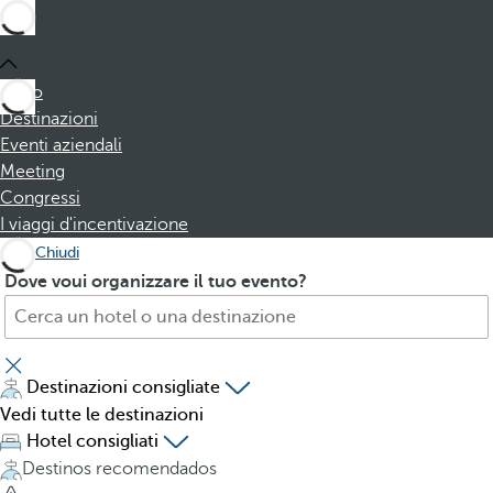
Inizio
Destinazioni
Eventi aziendali
Meeting
Congressi
I viaggi d'incentivazione
Chiudi
C
P
Dove voui organizzare il tuo evento?
e
r
r
e
c
s
a
s
Destinazioni consigliate
h
i
Vedi tutte le destinazioni
o
n
Hotel consigliati
t
g
Destinos recomendados
e
t