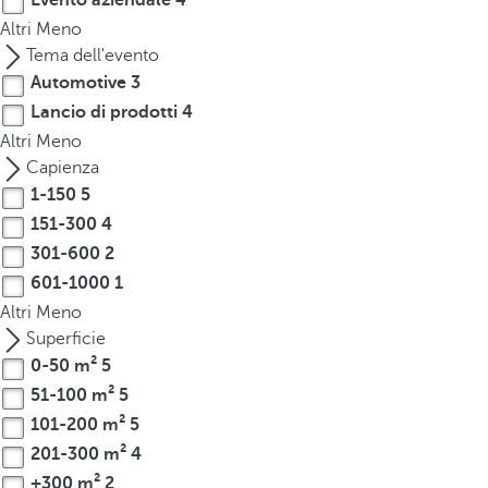
Evento aziendale
4
t
Altri
Meno
h
Tema dell'evento
e
Automotive
3
f
i
Lancio di prodotti
4
r
Altri
Meno
s
Capienza
t
1-150
5
o
151-300
4
p
301-600
2
t
601-1000
1
i
Altri
Meno
o
Superficie
n
0-50 m²
5
o
51-100 m²
5
n
101-200 m²
5
t
h
201-300 m²
4
e
+300 m²
2