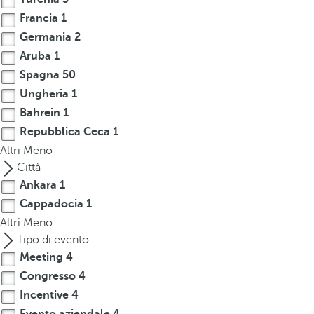
r
Francia
1
o
Germania
2
w
Aruba
1
k
Spagna
50
e
Ungheria
1
y
Bahrein
1
t
Repubblica Ceca
1
o
Altri
n
Meno
a
Città
v
Ankara
1
i
Cappadocia
1
g
Altri
Meno
a
Tipo di evento
t
Meeting
4
e
Congresso
4
t
Incentive
4
o