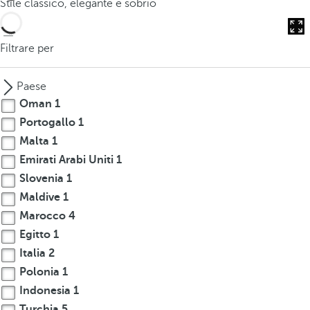
Stile classico, elegante e sobrio
o
u
c
Filtrare per
a
n
Paese
p
Oman
1
r
Portogallo
1
e
Malta
1
s
s
Emirati Arabi Uniti
1
t
Slovenia
1
h
Maldive
1
e
Marocco
4
d
Egitto
1
o
Italia
2
w
Polonia
1
n
Indonesia
1
a
r
Turchia
5