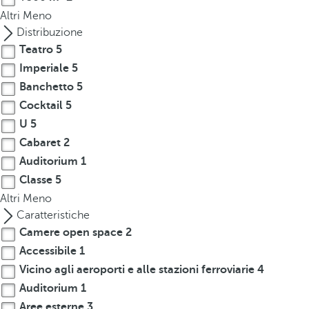
p
Altri
Meno
o
Distribuzione
p
Teatro
5
u
Imperiale
5
p
Banchetto
5
.
Cocktail
5
U
5
Cabaret
2
Auditorium
1
Classe
5
Altri
Meno
Caratteristiche
Camere open space
2
Accessibile
1
Vicino agli aeroporti e alle stazioni ferroviarie
4
Auditorium
1
Aree esterne
3