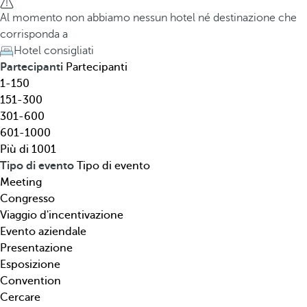
l
h
Al momento non abbiamo nessun hotel né destinazione che
,
e
corrisponda a
d
d
Hotel consigliati
e
o
Partecipanti
Partecipanti
s
w
1-150
t
n
151-300
i
a
301-600
n
r
601-1000
a
r
Più di 1001
z
o
Tipo di evento
Tipo di evento
i
w
Meeting
o
k
Congresso
n
e
Viaggio d'incentivazione
e
y
Evento aziendale
,
o
Presentazione
t
p
Esposizione
i
e
Convention
p
n
Cercare