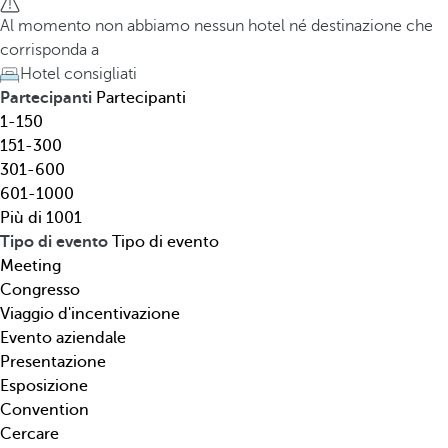
l
h
Al momento non abbiamo nessun hotel né destinazione che
,
e
corrisponda a
d
d
Hotel consigliati
e
o
Partecipanti
Partecipanti
s
w
1-150
t
n
151-300
i
a
301-600
n
r
601-1000
a
r
Più di 1001
z
o
Tipo di evento
Tipo di evento
i
w
Meeting
o
k
Congresso
n
e
Viaggio d'incentivazione
e
y
Evento aziendale
,
o
Presentazione
t
p
Esposizione
i
e
Convention
p
n
Cercare