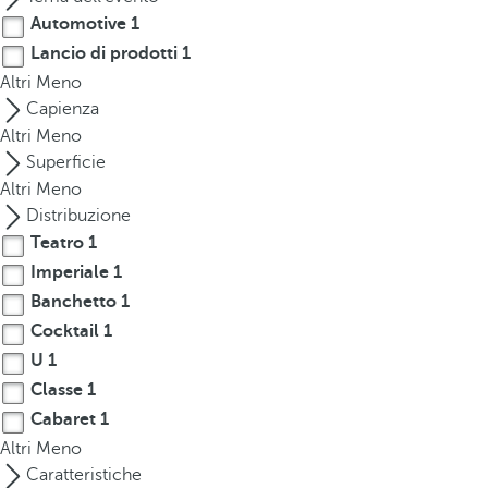
t
Automotive
1
h
Lancio di prodotti
1
e
Altri
Meno
f
Capienza
i
Altri
Meno
r
Superficie
s
Altri
Meno
t
Distribuzione
o
p
Teatro
1
t
Imperiale
1
i
Banchetto
1
o
Cocktail
1
n
U
1
o
Classe
1
n
Cabaret
1
t
Altri
Meno
h
Caratteristiche
e