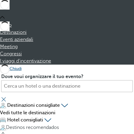
Inizio
Destinazioni
Eventi aziendali
Meeting
Congressi
I viaggi d'incentivazione
Chiudi
C
P
Dove voui organizzare il tuo evento?
e
r
r
e
c
s
a
s
Destinazioni consigliate
h
i
Vedi tutte le destinazioni
o
n
Hotel consigliati
t
g
Destinos recomendados
e
t