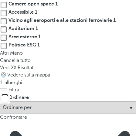
Camere open space
1
p
o
Accessibile
1
p
Vicino agli aeroporti e alle stazioni ferroviarie
1
u
Auditorium
1
p
Aree esterne
1
.
Politica ESG
1
Altri
Meno
Cancella tutto
Vedi
XX
Risultati
Vedere sulla mappa
1
alberghi
Filtra
Ordinare
Confrontare