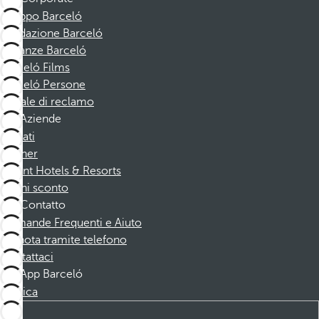
Gruppo Barceló
Fondazione Barceló
Vacanze Barceló
Barceló Films
Barceló Persone
Canale di reclamo
Aziende
Affiliati
Partner
Dorint Hotels & Resorts
Buoni sconto
Contatto
Domande Frequenti e Aiuto
Prenota tramite telefono
Contattaci
App Barceló
Scarica