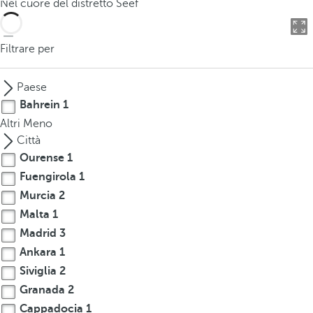
Nel cuore del distretto Seef
o
u
c
Filtrare per
a
n
Paese
p
Bahrein
1
r
Altri
Meno
e
Città
s
Ourense
1
s
Fuengirola
1
t
h
Murcia
2
e
Malta
1
d
Madrid
3
o
Ankara
1
w
Siviglia
2
n
Granada
2
a
Cappadocia
1
r