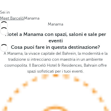
o
s
l
t
Sei in
o
h
Meet Barceló
Manama
g
e
Manama
i
p
a
o
Hotel a Manama con spazi, saloni e sale per
.
p
eventi
.
u
Cosa puoi fare in questa destinazione?
.
p
A Manama, la vivace capitale del Bahrein, la modernità e la
a
tradizione si intrecciano con maestria in un ambiente
n
cosmopolita. Il Barceló Hotel & Residences, Bahrain offre
d
spazi sofisticati per i tuoi eventi.
m
o
v
e
s
f
o