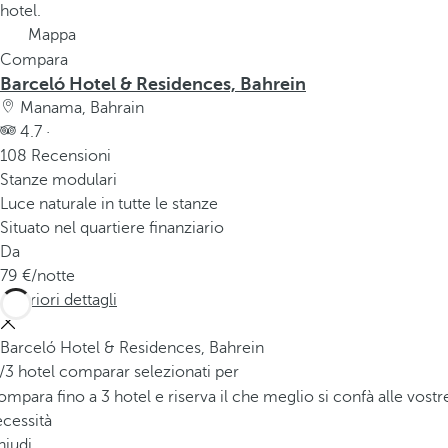
hotel.
Mappa
Compara
Barceló Hotel & Residences, Bahrein
Manama, Bahrain
4.7 ·
108 Recensioni
Stanze modulari
Luce naturale in tutte le stanze
Situato nel quartiere finanziario
Da
79
/notte
Ulteriori dettagli
Barceló Hotel & Residences, Bahrein
/3 hotel comparar selezionati per
mpara fino a 3 hotel e riserva il che meglio si confà alle vostr
cessità
hiudi