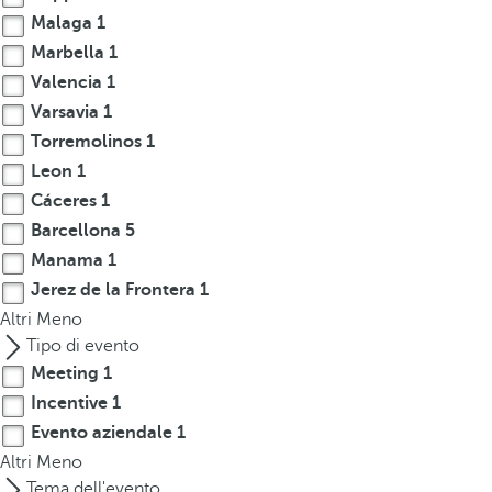
Malaga
1
r
o
Marbella
1
w
Valencia
1
k
Varsavia
1
e
Torremolinos
1
y
Leon
1
t
Cáceres
1
o
Barcellona
5
n
Manama
1
a
v
Jerez de la Frontera
1
i
Altri
Meno
g
Tipo di evento
a
Meeting
1
t
Incentive
1
e
Evento aziendale
1
t
Altri
Meno
o
Tema dell'evento