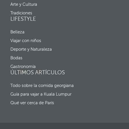
n
a
Arte y Cultura
t
v
r
Tradiciones
e
a
LIFESTYLE
n
d
t
a
a
y
Belleza
n
f
a
Viajar con niños
e
e
c
Deporte y Naturaleza
m
h
e
a
Bodas
r
d
g
Gastronomía
e
e
ÚLTIMOS ARTÍCULOS
s
n
a
t
l
Todo sobre la comida georgiana
e
i
y
d
Guía para vajar a Kuala Lumpur
e
a
l
Qué ver cerca de París
f
o
c
o
s