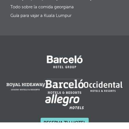
i
y
d
Todo sobre la comida georgiana
e
a
l
Guía para vajar a Kuala Lumpur
f
o
c
o
s
e
m
u
e
v
e
a
l
a
p
r
i
m
e
r
RESERVA TU HOTEL
a
o