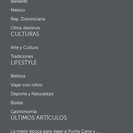
f
Baleares
,
e
s
México
c
e
h
Rep. Dominicana
a
a
b
d
Otros destinos
r
e
CULTURAS
e
e
l
n
a
Arte y Cultura
t
v
r
Tradiciones
e
a
LIFESTYLE
n
d
t
a
a
y
Belleza
n
f
a
Viajar con niños
e
e
c
Deporte y Naturaleza
m
h
e
a
Bodas
r
d
g
Gastronomía
e
e
ÚLTIMOS ARTÍCULOS
s
n
a
t
l
La mejor época para viajar a Punta Cana y al resto del Caribe (sin huracanes)
e