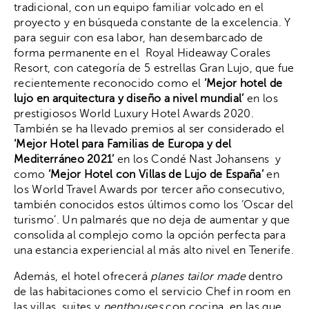
tradicional, con un equipo familiar volcado en el
proyecto y en búsqueda constante de la excelencia. Y
para seguir con esa labor, han desembarcado de
forma permanente en el Royal Hideaway Corales
Resort, con categoría de 5 estrellas Gran Lujo, que fue
recientemente reconocido como el
‘Mejor hotel de
lujo en arquitectura y diseño a nivel mundial’
en los
prestigiosos World Luxury Hotel Awards 2020.
También se ha llevado premios al ser considerado el
‘Mejor Hotel para Familias de Europa y del
Mediterráneo 2021’
en los Condé Nast Johansens y
como
‘Mejor Hotel con Villas de Lujo de España’
en
los World Travel Awards por tercer año consecutivo,
también conocidos estos últimos como los ‘Oscar del
turismo’. Un palmarés que no deja de aumentar y que
consolida al complejo como la opción perfecta para
una estancia experiencial al más alto nivel en Tenerife.
Además, el hotel ofrecerá
planes tailor made
dentro
de las habitaciones como el servicio Chef in room en
las villas, suites y
penthouses
con cocina, en las que