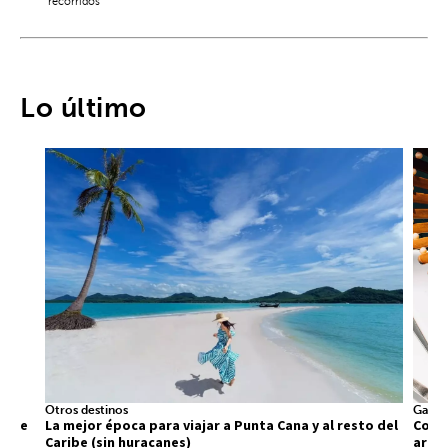
recorridos
Lo último
Otros destinos
Gastr
 que
La mejor época para viajar a Punta Cana y al resto del
Comid
Caribe (sin huracanes)
arra