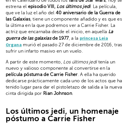
en el calendario de todos los
fans de Star Wars
; hoy se
estrena el
episodio VIII,
Los últimos jedi
. La película,
que ve la luz el año del
40 aniversario de la Guerra de
las Galaxias
, tiene un componente añadido y es que es
la última en la que podremos ver a Carrie Fisher. La
actriz que encarnaba desde el inicio, en aquella
La
princesa Leia
guerra de las galaxias
de 1977
, a la
Organa
murió el pasado 27 de diciembre de 2016, tras
sufrir un infarto masivo en un vuelo.
A partir de este momento,
Los últimos jedi
tenía un
nuevo y valioso componente al convertirse en la
película póstuma de Carrie Fisher
. A ella ha querido
dedicarse prácticamente cada uno de los actos que ha
tenido lugar para dar el pistoletazo de salida a la nueva
cinta dirigida por
Rian Johnson
.
Los últimos jedi, un homenaje
póstumo a Carrie Fisher