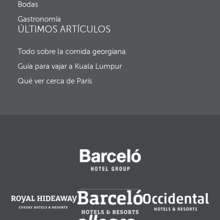
a
Bodas
r
d
g
Gastronomía
e
e
ÚLTIMOS ARTÍCULOS
s
n
a
t
l
Todo sobre la comida georgiana
e
i
y
d
Guía para vajar a Kuala Lumpur
e
a
l
Qué ver cerca de París
f
o
c
o
s
e
m
u
e
v
e
a
l
a
p