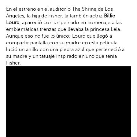
En el estreno en el auditorio The Shrine de Los
Ángeles, la hija de Fisher, la también actriz
Billie
Lourd
, apareció con un peinado en homenaje a las
emblemáticas trenzas que llevaba la princesa Leia.
Aunque eso no fue lo único; Lourd que llegó a
compartir pantalla con su madre en esta película,
lució un anillo con una piedra azul que perteneció a
su madre y un tatuaje inspirado en uno que tenía
Fisher.