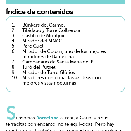
Índice de contenidos
1.
Búnkers del Carmel
2.
Tibidabo y Torre Collserola
3.
Castillo de Montjuïc
4.
Mirador del MNAC
5.
Parc Güell
6.
Mirador de Colom, uno de los mejores
miradores de Barcelona
7.
Campanario de Santa Maria del Pi
8.
Turó del Putxet
9.
Mirador de Torre Glòries
10.
Miradores con copa: las azoteas con
mejores vistas nocturnas
S
Barcelona
i asocias
al mar, a Gaudí y a sus
terracitas con encanto, no te equivocas. Pero hay
mucho más: también es una ciudad que se despliega