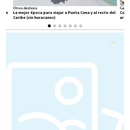
Otros destinos
Gastr
 que
La mejor época para viajar a Punta Cana y al resto del
Comid
Caribe (sin huracanes)
arra