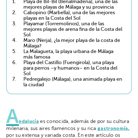
1.
Playa de Bil-Bil (Benalmádena), una de las
mejores playas de Málaga y su provincia
2.
Cabopino (Marbella), una de las mejores
playas en la Costa del Sol
3.
Playamar (Torremolinos), una de las
mejores playas de arena fina de la Costa del
Sol
4.
Maro (Nerja), ¿la mejor playa de la costa de
Málaga?
5.
La Malagueta, la playa urbana de Málaga
más famosa
6.
Playa del Castillo (Fuengirola), una playa
para perros –y humanos– en la Costa del
Sol
7.
Pedregalejo (Málaga), una animada playa en
la ciudad
A
ndalucía
es conocida, además de por su cultura
gastronomía,
milenaria, sus aires flamencos y su rica
por su extensa y variada costa. En este artículo os