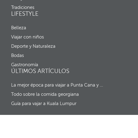
v
r
Tradiciones
e
a
LIFESTYLE
n
d
t
a
a
y
Belleza
n
f
a
Viajar con niños
e
e
c
Deporte y Naturaleza
m
h
e
a
Bodas
r
d
g
Gastronomía
e
e
ÚLTIMOS ARTÍCULOS
s
n
a
t
l
La mejor época para viajar a Punta Cana y al resto del Caribe (sin huracanes)
e
i
y
d
Todo sobre la comida georgiana
e
a
l
Guía para vajar a Kuala Lumpur
f
o
c
o
s
e