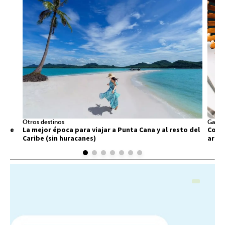
Otros destinos
Gastr
 que
La mejor época para viajar a Punta Cana y al resto del
Comid
Caribe (sin huracanes)
arra