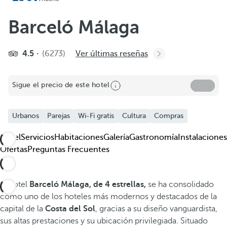
Añadir a favoritos
Ver más fotos y videos
Barceló Málaga
4.5
(6273)
Ver últimas reseñas
Sigue el precio de este hotel
Urbanos
Parejas
Wi-Fi gratis
Cultura
Compras
Hotel
Servicios
Habitaciones
Galería
Gastronomía
Instalaciones
Ofertas
Preguntas Frecuentes
El hotel
Barceló Málaga, de 4 estrellas,
se ha consolidado
como uno de los hoteles más modernos y destacados de la
capital de la
Costa del Sol
, gracias a su diseño vanguardista,
sus altas prestaciones y su ubicación privilegiada. Situado