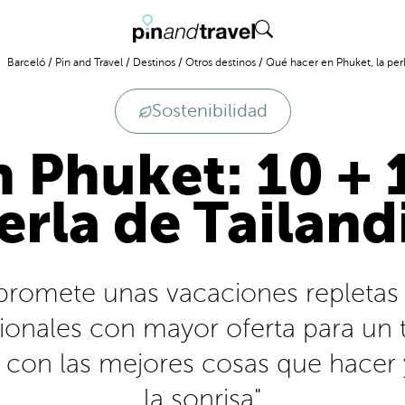
Barceló
/
Pin and Travel
/
Destinos
/
Otros destinos
/
Qué hacer en Phuket, la perl
Sostenibilidad
 Phuket: 10 + 1
erla de Tailand
promete unas vacaciones repletas d
cionales con mayor oferta para un
a con las mejores cosas que hacer y
la sonrisa"