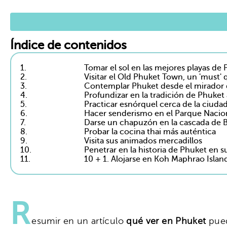
Índice de contenidos
1.
Tomar el sol en las mejores playas de
2.
Visitar el Old Phuket Town, un 'must'
3.
Contemplar Phuket desde el mirador
4.
Profundizar en la tradición de Phuket 
5.
Practicar esnórquel cerca de la ciudad
6.
Hacer senderismo en el Parque Nacio
7.
Darse un chapuzón en la cascada de 
8.
Probar la cocina thai más auténtica
9.
Visita sus animados mercadillos
10.
Penetrar en la historia de Phuket en 
11.
10 + 1. Alojarse en Koh Maphrao Isl
R
esumir en un artículo
qué ver en Phuket
pued