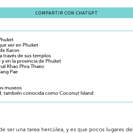
COMPARTIR CON CHATGPT
 Phuket
 que ver en Phuket
 de Karon
a través de sus templos
 y en la provincia de Phuket
nal Khao Phra Thaeo
Bang Pae
sus museos
and, también conocida como Coconut Island
e ser una tarea hercúlea, y es que pocos lugares de