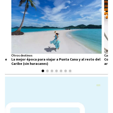
Otros destinos
Gastr
 que
La mejor época para viajar a Punta Cana y al resto del
Comid
Caribe (sin huracanes)
arra