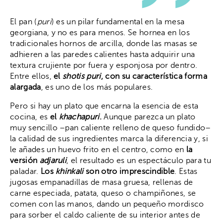
El pan (
puri
) es un pilar fundamental en la mesa
georgiana, y no es para menos. Se hornea en los
tradicionales hornos de arcilla, donde las masas se
adhieren a las paredes calientes hasta adquirir una
textura crujiente por fuera y esponjosa por dentro.
Entre ellos,
el
shotis puri
, con su característica forma
alargada
, es uno de los más populares.
Pero si hay un plato que encarna la esencia de esta
cocina, es
el
khachapuri
.
Aunque parezca un plato
muy sencillo –pan caliente relleno de queso fundido–
la calidad de sus ingredientes marca la diferencia y, si
le añades un huevo frito en el centro, como en
la
versión
adjaruli
, el resultado es un espectáculo para tu
paladar.
Los
khinkali
son otro imprescindible
. Estas
jugosas empanadillas de masa gruesa, rellenas de
carne especiada, patata, queso o champiñones, se
comen con las manos, dando un pequeño mordisco
para sorber el caldo caliente de su interior antes de