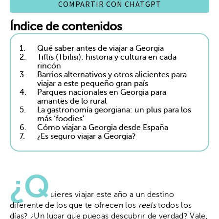
COMPARTIR CON CHATGPT
Índice de contenidos
1.
Qué saber antes de viajar a Georgia
2.
Tiflis (Tbilisi): historia y cultura en cada
rincón
3.
Barrios alternativos y otros alicientes para
viajar a este pequeño gran país
4.
Parques nacionales en Georgia para
amantes de lo rural
5.
La gastronomía georgiana: un plus para los
más ‘foodies’
6.
Cómo viajar a Georgia desde España
7.
¿Es seguro viajar a Georgia?
¿Q
uieres viajar este año a un destino
diferente de los que te ofrecen los
reels
todos los
días? ¿Un lugar que puedas descubrir de verdad? Vale,