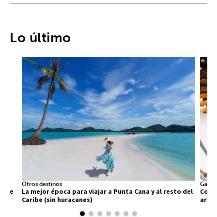
Lo último
Otros destinos
Gastr
 que
La mejor época para viajar a Punta Cana y al resto del
Comid
Caribe (sin huracanes)
arra