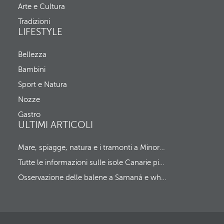
Arte e Cultura
Tradizioni
LIFESTYLE
Bellezza
Bambini
Sport e Natura
Nozze
Gastro
ULTIMI ARTICOLI
Mare, spiagge, natura e i tramonti a Minorca più spettacolari
Tutte le informazioni sulle isole Canarie più curiose e singolari
Osservazione delle balene a Samaná e whale watching ai Caraibi