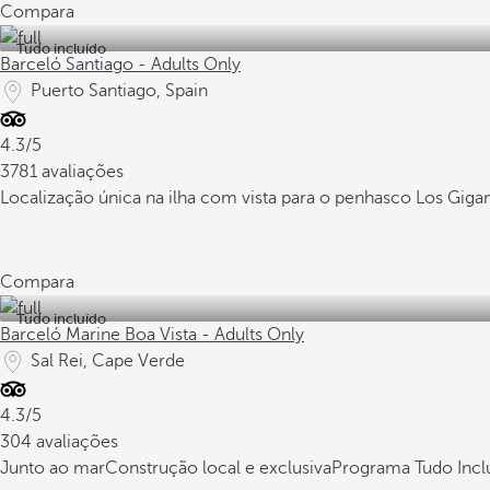
Compara
Tudo incluído
Barceló Santiago - Adults Only
Puerto Santiago, Spain
4.3/5
3781 avaliações
Localização única na ilha com vista para o penhasco Los Giga
Compara
Tudo incluído
Barceló Marine Boa Vista - Adults Only
Sal Rei, Cape Verde
4.3/5
304 avaliações
Junto ao mar
Construção local e exclusiva
Programa Tudo Incl