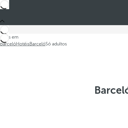
Estes em
Barceló
Hotéis
Barceló
Só adultos
Barcel