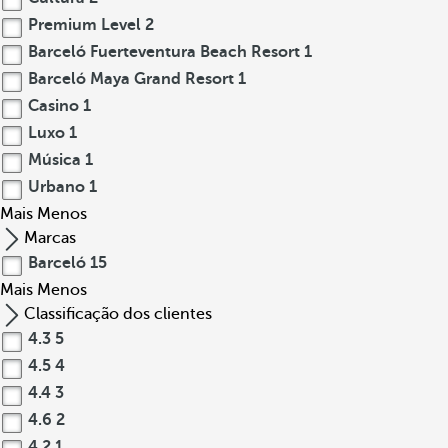
Premium Level
2
Barceló Fuerteventura Beach Resort
1
Barceló Maya Grand Resort
1
Casino
1
Luxo
1
Música
1
Urbano
1
Mais
Menos
Marcas
Barceló
15
Mais
Menos
Classificação dos clientes
4.3
5
4.5
4
4.4
3
4.6
2
4.2
1