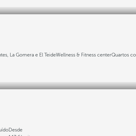
ntes, La Gomera e El Teide
Wellness & Fitness center
Quartos c
uído
Desde