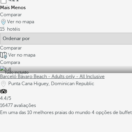
Mais
Menos
Comparar
Ver no mapa
15
hotéis
Comparar
Ver no mapa
Compara
Tudo incluído
Barceló Bávaro Beach - Adults only - All Inclusive
Punta Cana Higuey, Dominican Republic
4.4/5
16477 avaliações
Em uma das 10 melhores praias do mundo
4 opções de buffe