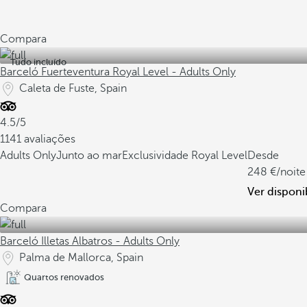
Compara
Tudo incluído
Barceló Fuerteventura Royal Level - Adults Only
Caleta de Fuste, Spain
4.5/5
1141 avaliações
Adults Only
Junto ao mar
Exclusividade Royal Level
Desde
248
/noite
Ver disponi
Compara
Barceló Illetas Albatros - Adults Only
Palma de Mallorca, Spain
Quartos renovados