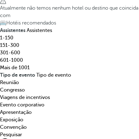
t
h
Atualmente não temos nenhum hotel ou destino que coincida
e
e
com
l
d
Hotéis recomendados
,
o
Assistentes
Assistentes
d
w
1-150
e
n
151-300
s
a
301-600
t
r
601-1000
i
r
Mais de 1001
n
o
Tipo de evento
Tipo de evento
o
w
Reunião
,
k
Congresso
t
e
Viagens de incentivos
e
y
Evento corporativo
m
o
Apresentação
á
p
Exposição
t
e
Convenção
i
n
Pesquisar