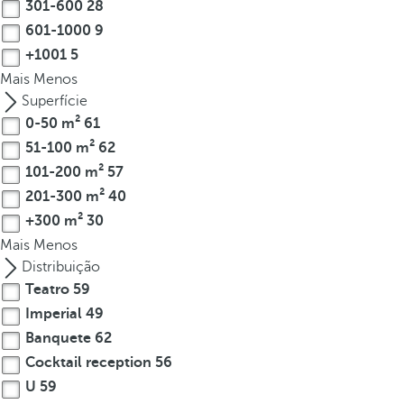
301-600
28
o
601-1000
9
u
+1001
5
c
a
Mais
Menos
n
Superfície
p
0-50 m²
61
r
51-100 m²
62
e
101-200 m²
57
s
201-300 m²
40
s
+300 m²
30
t
Mais
Menos
h
Distribuição
e
Teatro
59
d
Imperial
49
o
w
Banquete
62
n
Cocktail reception
56
a
U
59
r