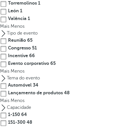
e
Torremolinos
1
o
León
1
r
Valência
1
m
Mais
Menos
o
Tipo de evento
r
Reunião
65
e
Congresso
51
c
Incentive
66
h
Evento corporativo
65
a
r
Mais
Menos
a
Tema do evento
c
Automóvel
34
t
Lançamento de produtos
48
e
Mais
Menos
r
Capacidade
s
1-150
64
,
151-300
48
y