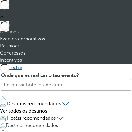
Início
Destinos
Eventos corporativos
Reuniões
Congressos
Incentivos
Fechar
P
P
Onde queres realizar o teu evento?
r
r
o
e
c
s
u
s
Destinos recomendados
r
i
Ver todos os destinos
e
n
Hotéis recomendados
h
g
Destinos recomendados
o
t