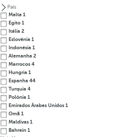
c
País
u
Malta
1
s
Egito
1
t
Itália
2
o
Eslovénia
1
t
Indonésia
1
h
e
Alemanha
2
f
Marrocos
4
i
Hungria
1
r
Espanha
44
s
Turquia
4
t
Polónia
1
o
Emirados Árabes Unidos
1
p
Omã
1
t
i
Maldivas
1
o
Bahrein
1
n