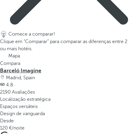
p
o
p
u
p
Comece a comparar!
.
Clique em “Comparar” para comparar as diferenças entre 2
ou mais hotéis.
Mapa
Compara
Barceló Imagine
Madrid, Spain
4.8 ·
2190 Avaliações
Localização estratégica
Espaços versáteis
Design de vanguarda
Desde
120
/noite