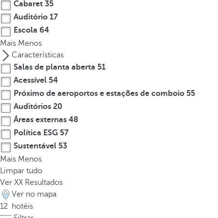
Cabaret
35
r
Auditório
17
o
Escola
64
w
Mais
Menos
k
Características
e
Salas de planta aberta
51
y
Acessível
54
t
o
Próximo de aeroportos e estações de comboio
55
n
Auditórios
20
a
Áreas externas
48
v
Política ESG
57
i
Sustentável
53
g
Mais
Menos
a
Limpar tudo
t
Ver
XX
Resultados
e
Ver no mapa
t
12
hotéis
o