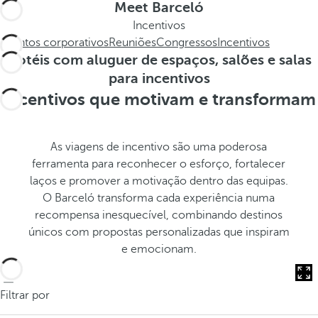
c
s
Meet Barceló
a
t
Incentivos
.
h
Eventos corporativos
Reuniões
Congressos
Incentivos
.
e
Hotéis com aluguer de espaços, salões e salas
.
p
para incentivos
o
Incentivos que motivam e transformam
p
u
p
As viagens de incentivo são uma poderosa
a
ferramenta para reconhecer o esforço, fortalecer
n
laços e promover a motivação dentro das equipas.
d
O Barceló transforma cada experiência numa
m
recompensa inesquecível, combinando destinos
o
únicos com propostas personalizadas que inspiram
v
e emocionam.
e
s
f
Filtrar por
o