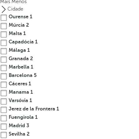
Mais
Menos
.
Cidade
A
Ourense
1
f
Múrcia
2
t
Malta
1
e
Capadócia
1
r
Málaga
1
e
Granada
2
n
t
Marbella
1
e
Barcelona
5
r
Cáceres
1
i
Manama
1
n
Varsóvia
1
g
Jerez de la Frontera
1
t
Fuengirola
1
h
Madrid
3
r
e
Sevilha
2