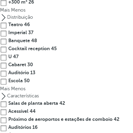
+300 m²
26
o
Mais
Menos
u
Distribuição
c
Teatro
46
a
Imperial
37
n
p
Banquete
48
r
Cocktail reception
45
e
U
47
s
Cabaret
30
s
Auditório
13
t
Escola
50
h
Mais
Menos
e
Características
d
Salas de planta aberta
42
o
w
Acessível
44
n
Próximo de aeroportos e estações de comboio
42
a
Auditórios
16
r