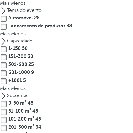
e
Mais
Menos
o
Tema do evento
r
Automóvel
28
m
Lançamento de produtos
38
o
Mais
Menos
r
Capacidade
e
1-150
50
c
151-300
38
h
301-600
25
a
601-1000
9
r
a
+1001
5
c
Mais
Menos
t
Superfície
e
0-50 m²
48
r
51-100 m²
48
s
101-200 m²
45
,
201-300 m²
34
y