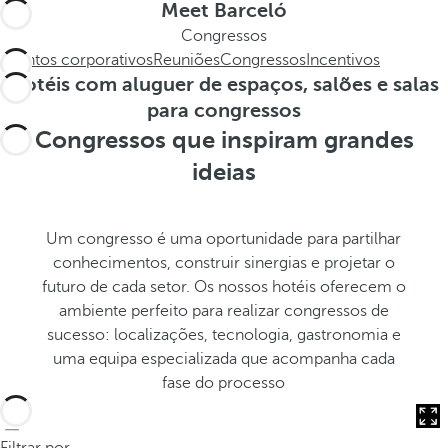
c
s
Meet Barceló
a
t
Congressos
.
h
Eventos corporativos
Reuniões
Congressos
Incentivos
.
e
Hotéis com aluguer de espaços, salões e salas
.
p
para congressos
o
Congressos que inspiram grandes
p
ideias
u
p
a
Um congresso é uma oportunidade para partilhar
n
conhecimentos, construir sinergias e projetar o
d
futuro de cada setor. Os nossos hotéis oferecem o
m
ambiente perfeito para realizar congressos de
o
sucesso: localizações, tecnologia, gastronomia e
v
uma equipa especializada que acompanha cada
e
fase do processo
s
f
o