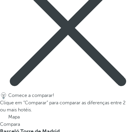
t
h
e
f
i
r
s
t
o
p
t
i
o
n
Comece a comparar!
o
Clique em “Comparar” para comparar as diferenças entre 2
n
ou mais hotéis.
t
Mapa
h
Compara
e
Barceló Torre de Madrid