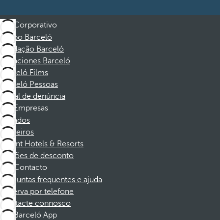
Corporativo
Grupo Barceló
Fundação Barceló
Vacaciones Barceló
Barceló Films
Barceló Pessoas
Canal de denúncia
Empresas
Afiliados
Parceiros
Dorint Hotels & Resorts
Cupões de desconto
Contacto
Perguntas frequentes e ajuda
Reserva por telefone
Contacte connosco
Barceló App