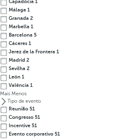
Capadócia
1
.
Málaga
1
A
Granada
2
f
Marbella
1
t
Barcelona
5
e
Cáceres
1
r
e
Jerez de la Frontera
1
n
Madrid
2
t
Sevilha
2
e
León
1
r
Valência
1
i
Mais
Menos
n
Tipo de evento
g
Reunião
51
t
Congresso
51
h
Incentive
51
r
e
Evento corporativo
51