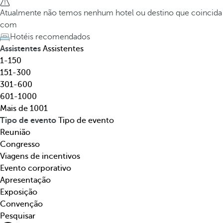
t
h
Atualmente não temos nenhum hotel ou destino que coincida
e
e
com
l
d
Hotéis recomendados
,
o
Assistentes
Assistentes
d
w
1-150
e
n
151-300
s
a
301-600
t
r
601-1000
i
r
Mais de 1001
n
o
Tipo de evento
Tipo de evento
o
w
Reunião
,
k
Congresso
t
e
Viagens de incentivos
e
y
Evento corporativo
m
o
Apresentação
á
p
Exposição
t
e
Convenção
i
n
Pesquisar