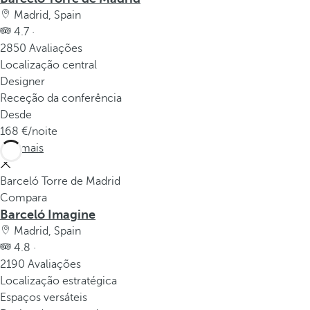
p
Madrid, Spain
o
4.7 ·
p
2850 Avaliações
u
Localização central
p
Designer
.
Receção da conferência
Desde
168
/noite
Ver mais
Barceló Torre de Madrid
Compara
Barceló Imagine
Madrid, Spain
4.8 ·
2190 Avaliações
Localização estratégica
Espaços versáteis