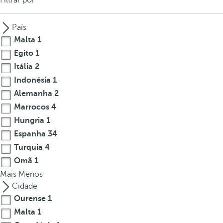
Filtrar por
c
u
País
s
Malta
1
t
Egito
1
o
Itália
2
t
h
Indonésia
1
e
Alemanha
2
f
Marrocos
4
i
Hungria
1
r
Espanha
34
s
Turquia
4
t
Omã
1
o
Mais
Menos
p
Cidade
t
i
Ourense
1
o
Malta
1
n