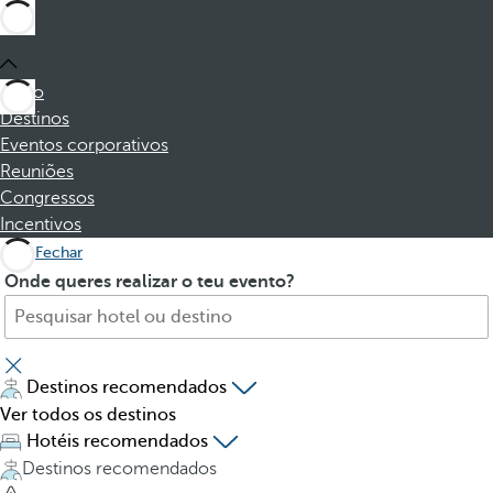
Início
Destinos
Eventos corporativos
Reuniões
Congressos
Incentivos
Fechar
P
P
Onde queres realizar o teu evento?
r
r
o
e
c
s
u
s
Destinos recomendados
r
i
Ver todos os destinos
e
n
Hotéis recomendados
h
g
Destinos recomendados
o
t