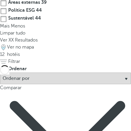
Áreas externas
39
r
Política ESG
44
o
Sustentável
44
w
Mais
Menos
k
Limpar tudo
e
Ver
XX
Resultados
y
Ver no mapa
t
12
hotéis
o
Filtrar
n
Ordenar
a
v
i
Comparar
g
a
t
e
t
o