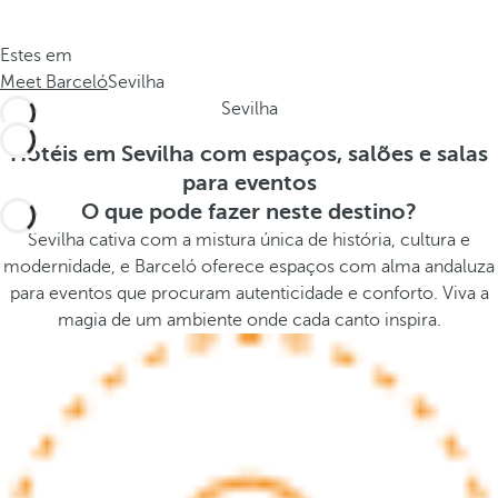
c
s
a
t
Estes em
.
h
Meet Barceló
Sevilha
.
e
Sevilha
.
p
o
Hotéis em Sevilha com espaços, salões e salas
p
para eventos
u
O que pode fazer neste destino?
p
Sevilha cativa com a mistura única de história, cultura e
a
modernidade, e Barceló oferece espaços com alma andaluza
n
para eventos que procuram autenticidade e conforto. Viva a
d
magia de um ambiente onde cada canto inspira.
m
o
v
e
s
f
o