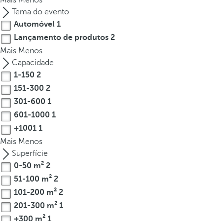
Mais
Menos
t
Tema do evento
h
Automóvel
1
e
Lançamento de produtos
2
f
Mais
i
Menos
r
Capacidade
s
1-150
2
t
151-300
2
o
301-600
1
p
601-1000
1
t
+1001
1
i
Mais
Menos
o
Superfície
n
0-50 m²
2
o
51-100 m²
2
n
101-200 m²
2
t
h
201-300 m²
1
e
+300 m²
1