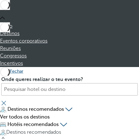
Início
Destinos
Eventos corporativos
Reuniões
Congressos
Incentivos
Fechar
P
P
Onde queres realizar o teu evento?
r
r
o
e
c
s
u
s
Destinos recomendados
r
i
Ver todos os destinos
e
n
Hotéis recomendados
h
g
Destinos recomendados
o
t