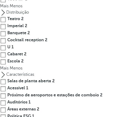
p
Mais
Menos
o
Distribuição
p
Teatro
2
u
Imperial
2
p
Banquete
2
.
Cocktail reception
2
U
1
Cabaret
2
Escola
2
Mais
Menos
Características
Salas de planta aberta
2
Acessível
1
Próximo de aeroportos e estações de comboio
2
Auditórios
1
Áreas externas
2
Política ESG
1