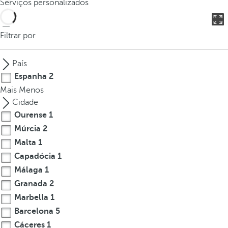
Serviços personalizados
o
u
c
Filtrar por
a
n
País
p
Espanha
2
r
Mais
Menos
e
Cidade
s
Ourense
1
s
Múrcia
2
t
h
Malta
1
e
Capadócia
1
d
Málaga
1
o
Granada
2
w
Marbella
1
n
Barcelona
5
a
Cáceres
1
r