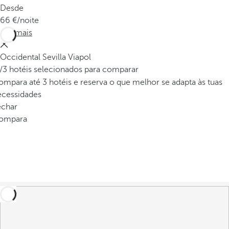
Desde
66
/noite
Ver mais
Occidental Sevilla Viapol
/3 hotéis selecionados para comparar
mpara até 3 hotéis e reserva o que melhor se adapta às tuas
ecessidades
echar
ompara