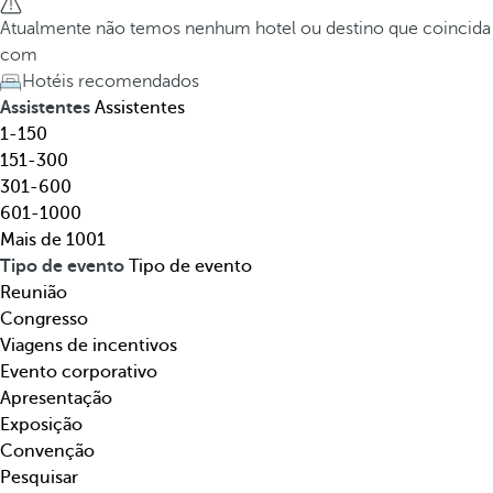
t
h
Atualmente não temos nenhum hotel ou destino que coincida
e
e
com
l
d
Hotéis recomendados
,
o
Assistentes
Assistentes
d
w
1-150
e
n
151-300
s
a
301-600
t
r
601-1000
i
r
Mais de 1001
n
o
Tipo de evento
Tipo de evento
o
w
Reunião
,
k
Congresso
t
e
Viagens de incentivos
e
y
Evento corporativo
m
o
Apresentação
á
p
Exposição
t
e
Convenção
i
n
Pesquisar