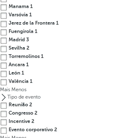
Manama
1
r
o
Varsóvia
1
w
Jerez de la Frontera
1
k
Fuengirola
1
e
Madrid
3
y
Sevilha
2
t
Torremolinos
1
o
Ancara
1
n
León
1
a
v
Valência
1
i
Mais
Menos
g
Tipo de evento
a
Reunião
2
t
Congresso
2
e
Incentive
2
t
Evento corporativo
2
o