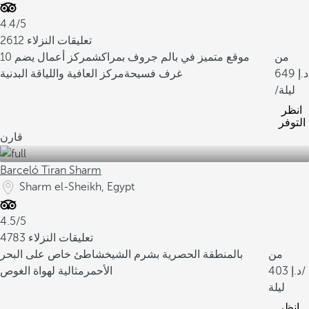
4.4/5
2612 تعليقات النزلاء
من
موقع متميز في بالم جروف بمراكش
مركز أعمال يضم 10
649
غرف فسيحة
مركز العافية واللياقة البدنية
/ليلة
انظر
التوفر
قارن
Barceló Tiran Sharm
Sharm el-Sheikh, Egypt
4.5/5
4783 تعليقات النزلاء
من
بالمنطقة الحصرية بشرم الشيخ
شاطئ خاص على البحر
/
403
الأحمر
مثالية لهواة الغوص
ليلة
انظر