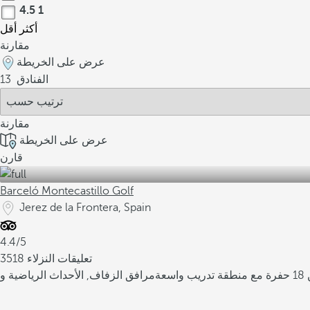
4.5
1
أكثر
أقل
مقارنة
عرض على الخريطة
الفنادق
13
مقارنة
عرض على الخريطة
قارن
Barceló Montecastillo Golf
Jerez de la Frontera, Spain
4.4/5
3518 تعليقات النزلاء
عة