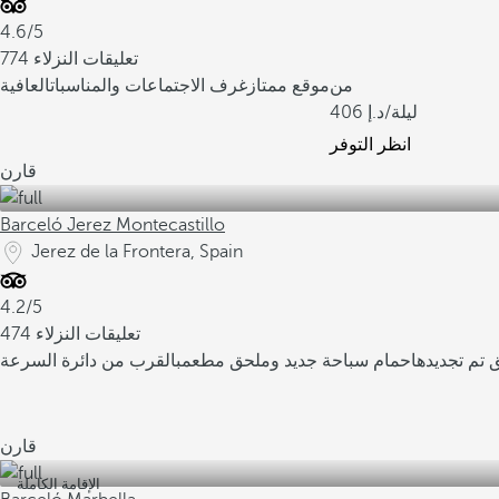
4.6/5
774 تعليقات النزلاء
من
موقع ممتاز
غرف الاجتماعات والمناسبات
العافية
/ليلة
406
انظر التوفر
قارن
Barceló Jerez Montecastillo
Jerez de la Frontera, Spain
4.2/5
474 تعليقات النزلاء
 تم تجديدها
حمام سباحة جديد وملحق مطعم
بالقرب من دائرة السرعة
قارن
الإقامة الكاملة