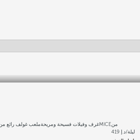
من
مرافق الزفاف, الأحداث الرياضية وMICE
غرف وفيلات فسيحة ومريحة
ملعب غولف رائع من 18 حفرة مع منطقة تدريب واس
/ليلة
419