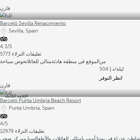
قارن
Barceló Sevilla Renacimiento
Sevilla, Spain
4.3/5
5773 تعليقات النزلاء
من
الموقع في منطقة هادئة
مثالي للعائلات
حوض سباحة
/ليلة
504
انظر التوفر
قارن
الإقامة الكاملة
Barceló Punta Umbría Beach Resort
Punta Umbría, Spain
4/5
12979 تعليقات النزلاء
شاطئ عذراء في بونتا أومبريا
مثالي للعائلات والأطفال
سبا ومركز صحي