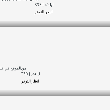
/ليلة
393
انظر التوفر
من
الموقع في قل
/ليلة
330
انظر التوفر