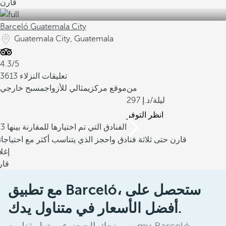
قارن
Barceló Guatemala City
Guatemala City, Guatemala
4.3/5
3613 تعليقات النزلاء
من
موقع مركزي
مثالي للأزواج
مسبح خارجي
/ليلة
297
انظر التوفر
/3 الفنادق التي تم اختيارها للمقارنة بينها
قارن حتى ثلاثة فنادق واحجز الذي يتناسب أكثر مع احتياجا
إغل
قار
مع تطبيق Barceló، ستحصل على
أفضل الأسعار في متناول يدك.