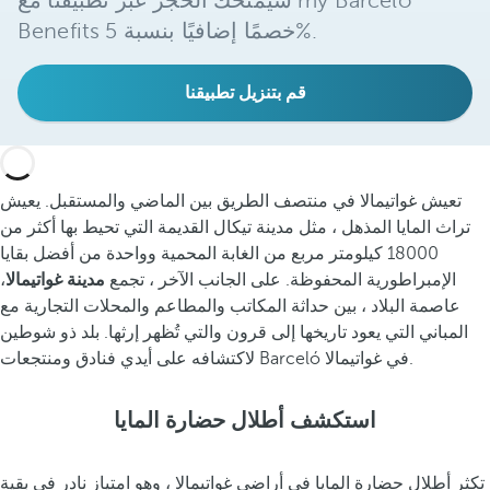
سيمنحك الحجز عبر تطبيقنا مع my Barceló
Benefits خصمًا إضافيًا بنسبة 5%.
قم بتنزيل تطبيقنا
تعيش غواتيمالا في منتصف الطريق بين الماضي والمستقبل. يعيش
تراث المايا المذهل ، مثل مدينة تيكال القديمة التي تحيط بها أكثر من
18000 كيلومتر مربع من الغابة المحمية وواحدة من أفضل بقايا
الإمبراطورية المحفوظة. على الجانب الآخر ، تجمع
مدينة غواتيمالا
،
عاصمة البلاد ، بين حداثة المكاتب والمطاعم والمحلات التجارية مع
المباني التي يعود تاريخها إلى قرون والتي تُظهر إرثها. بلد ذو شوطين
لاكتشافه على أيدي فنادق ومنتجعات Barceló في غواتيمالا.
استكشف أطلال حضارة المايا
تكثر أطلال حضارة المايا في أراضي غواتيمالا ، وهو امتياز نادر في بقية