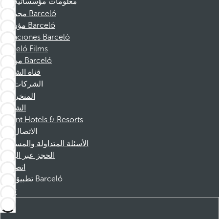
معلومات مؤسساتية
مجموعة Barceló
مؤسسة Barceló
Vacaciones Barceló
Barceló Films
موظفو Barceló
قناة الشكوى
الشركات
المنخرطين
الشركاء
Dorint Hotels & Resorts
الاتصال
الأسئلة المتداولة والمساعدة
الحجز عبر الهاتف
اتصل بنا
تطبيق Barceló
تنزيل