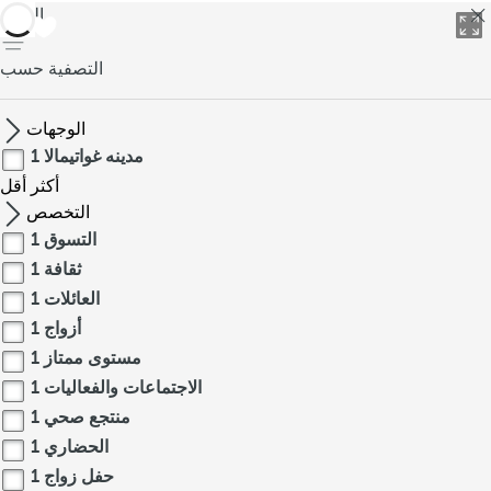
العودة
التصفية حسب
الوجهات
مدينه غواتيمالا
1
أكثر
أقل
التخصص
التسوق
1
ثقافة
1
العائلات
1
أزواج
1
مستوى ممتاز
1
الاجتماعات والفعاليات
1
منتجع صحي
1
الحضاري
1
حفل زواج
1