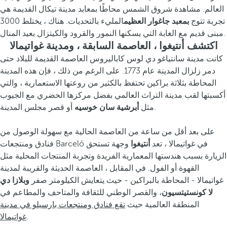
العالم. مشاهدة شروق الشمس محاطًا بمعابد مدينة تيكال القديمة هي
تجربة تتوج
بمعبد جاغوار العظيم
المليء بالتحديات. هناك ، يختلط 3000
مبنى قديم مع الغابة التي يسكنها النمور والقرود والكيتزال بعيد المنال.
اكتشف أنتيغوا ، العاصمة السابقة ، ومدينة غواتيمالا
كانت مدينة سانتياغو دي لوس كاباليروس العاصمة القديمة للبلاد حتى
دمر زلزال المدينة عام 1773. على الرغم من ذلك ، فإن هذه المدينة
المحاطة بثلاثة براكين تحتفظ بالكثير من روعتها الاستعمارية ، والتي
أكسبتها لقب مدينة التراث العالمي بفضل مركزها الحضري مع الجيوب
أو قصر مجلس المدينة.
مثل
أبرشية سان خوسيه
على بعد أقل من ساعة من العاصمة الحالية مع سهولة الوصول من
فنادق ومنتجعات Barceló في غواتيمالا ، تعد
أنتيغوا
وجهة تستحق
الزيارة بسبب هندستها المعمارية الفريدة وتجربة المنتجات المحلية مثل
القهوة أو الفول. في المقابل ، العاصمة الحديثة والقريبة لمدينة
غواتيمالا - المحاطة بالبراكين - حيث يتعايش الكيلومتر صفر
وبلازا دي
لا كونستيتسيون
، والقصر الوطني للثقافة والمتاحف والمطاعم في
المنطقة العالمية حيث
تقع فنادق ومنتجعات بارسيلو في مدينة
.
غواتيمالا