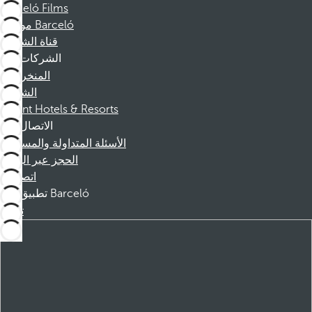
Barceló Films
موظفو Barceló
قناة الشكوى
الشركات
المنخرطين
الشركاء
Dorint Hotels & Resorts
الاتصال
الأسئلة المتداولة والمساعدة
الحجز عبر الهاتف
اتصل بنا
تطبيق Barceló
تنزيل