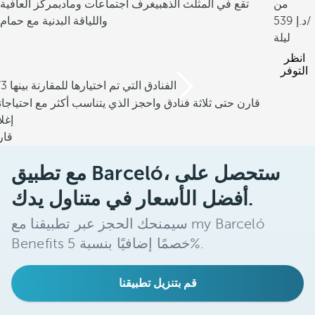
من
تقع في المثلث الذهبي
غرف اجتماعات ومآدب
مركز العافية
/
539
واللياقة البدنية مع حمام
ليلة
انظر
التوفر
/3 الفنادق التي تم اختيارها للمقارنة بينها
قارن حتى ثلاثة فنادق واحجز الذي يتناسب أكثر مع احتياجا
إغل
قار
مع تطبيق Barceló، ستحصل على
أفضل الأسعار في متناول يدك.
سيمنحك الحجز عبر تطبيقنا مع my Barceló
Benefits خصمًا إضافيًا بنسبة 5%.
قم بتنزيل تطبيقنا