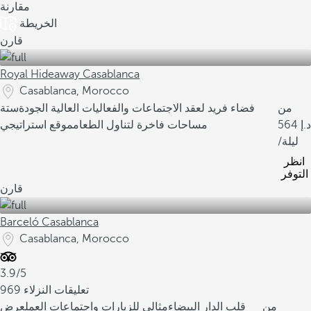
مقارنة
الخريطة
قارن
Royal Hideaway Casablanca
Casablanca, Morocco
من
فضاء فريد لعقد الاجتماعات والفعاليات العالية الجودة
ستة
564
مساحات فاخرة لتناول الطعام
موقع استراتيجي
/ليلة
انظر
التوفر
قارن
Barceló Casablanca
Casablanca, Morocco
3.9/5
969 تعليقات النزلاء
من
قلب الدار البيضاء
مثالي للزيارات واجتماعات العمل
عرض