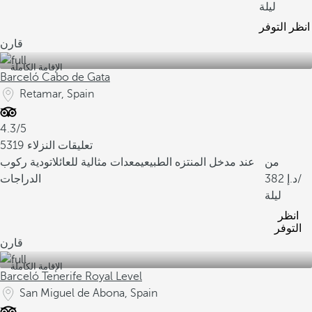
ليلة
انظر التوفر
قارن
الإقامة الكاملة
Barceló Cabo de Gata
Retamar, Spain
4.3/5
5319 تعليقات النزلاء
من
عند مدخل المنتزه الطبيعي
معدات مثالية للعائلات
ودية ركوب
/
382
الدراجات
ليلة
انظر
التوفر
قارن
الإقامة الكاملة
Barceló Tenerife Royal Level
San Miguel de Abona, Spain