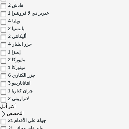
قادش
2
خيريز دي لا فرونتيرا
1
ويلبا
4
بالنسيا
2
أليكانتي
2
جزر البليار
4
إيبيزا
1
مايوركا
2
مينوركا
1
جزر الكناري
6
انتاناناريفو
3
جران كناريا
1
لانزاروتي
2
أكثر
أقل
التخصص
جولة على الأقدام
21
واى فاى مجانى
21