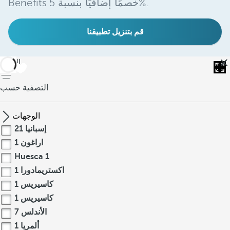
Benefits خصمًا إضافيًا بنسبة 5%.
قم بتنزيل تطبيقنا
العودة
التصفية حسب
الوجهات
إسبانيا
21
اراغون
1
Huesca
1
اكستريمادورا
1
كاسيريس
1
كاسيريس
1
الأندلس
7
ألمريا
1