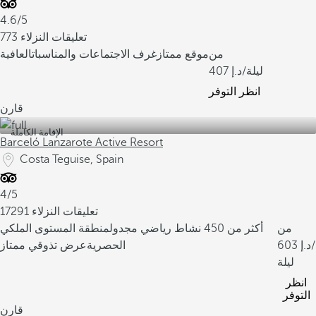
4.6/5
773 تعليقات النزلاء
من
موقع ممتاز
غرف الاجتماعات والمناسبات
العافية
/ليلة
407
انظر التوفر
قارن
الإقامة الكاملة
Barceló Lanzarote Active Resort
Costa Teguise, Spain
4/5
17291 تعليقات النزلاء
من
أكثر من 450 نشاط رياضي مجدول
منطقة المستوى الملكي
/
603
الحصرية
عرض تذوقي ممتاز
ليلة
انظر
التوفر
قارن