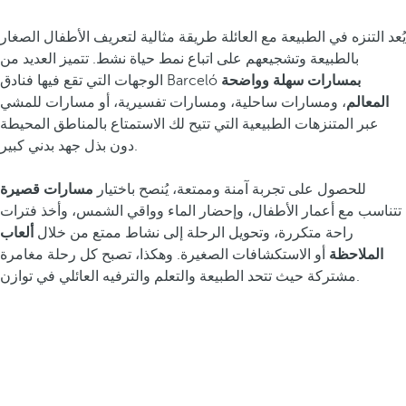
يُعد التنزه في الطبيعة مع العائلة طريقة مثالية لتعريف الأطفال الصغار
بالطبيعة وتشجيعهم على اتباع نمط حياة نشط. تتميز العديد من
بمسارات سهلة وواضحة
الوجهات التي تقع فيها فنادق Barceló
المعالم
، ومسارات ساحلية، ومسارات تفسيرية، أو مسارات للمشي
عبر المتنزهات الطبيعية التي تتيح لك الاستمتاع بالمناطق المحيطة
دون بذل جهد بدني كبير.
للحصول على تجربة آمنة وممتعة، يُنصح باختيار
مسارات قصيرة
تتناسب مع أعمار الأطفال، وإحضار الماء وواقي الشمس، وأخذ فترات
راحة متكررة، وتحويل الرحلة إلى نشاط ممتع من خلال
ألعاب
الملاحظة
أو الاستكشافات الصغيرة. وهكذا، تصبح كل رحلة مغامرة
مشتركة حيث تتحد الطبيعة والتعلم والترفيه العائلي في توازن.