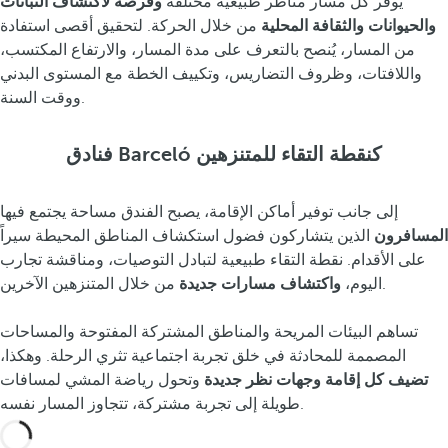
يوفر كل مسار مناظر طبيعية مختلفة
وفرصة لاكتشاف النباتات
والحيوانات والثقافة المحلية
من خلال الحركة. لتحقيق أقصى استفادة
من المسار، يُنصح بالتعرف على مدة المسار، والارتفاع المكتسب،
واللافتات، وظروف التضاريس، وتكييف الخطة مع المستوى البدني
ووقت السنة.
فنادق Barceló كنقطة التقاء للمتنزهين
إلى جانب توفير أماكن الإقامة، يصبح الفندق مساحة يجتمع فيها
المسافرون
الذين يتشاركون فضول استكشاف المناطق المحيطة سيراً
على الأقدام. نقطة التقاء طبيعية لتبادل التوصيات، ومناقشة تجارب
من خلال المتنزهين الآخرين.
اليوم،
واكتشاف مسارات جديدة
تساهم البيئات المريحة والمناطق المشتركة المفتوحة والمساحات
المصممة للمحادثة في خلق تجربة اجتماعية تثري الرحلة. وهكذا،
تضيف كل إقامة وجهات نظر جديدة
وتحول رياضة المشي لمسافات
طويلة إلى تجربة مشتركة، تتجاوز المسار نفسه.