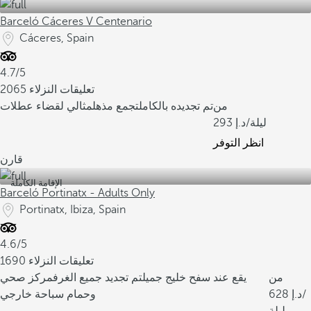
Barceló Cáceres V Centenario
Cáceres, Spain
4.7/5
2065 تعليقات النزلاء
من
تم تجديده بالكامل
تجمع مذهل
مثالي لقضاء عطلات
/ليلة
293
انظر التوفر
قارن
الإقامة الكاملة
Barceló Portinatx - Adults Only
Portinatx, Ibiza, Spain
4.6/5
1690 تعليقات النزلاء
من
يقع عند سفح خليج جميل
تم تجديد جميع الغرف
مركز صحي
/
628
وحمام سباحة خارجي