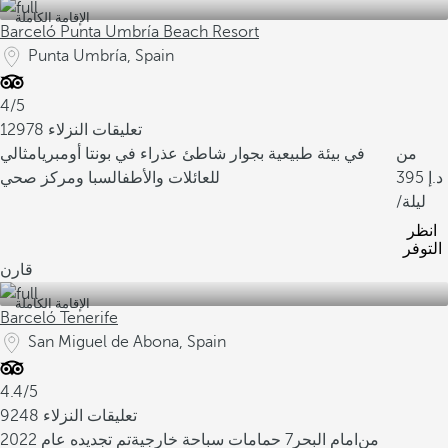
الإقامة الكاملة
Barceló Punta Umbría Beach Resort
Punta Umbría, Spain
4/5
12978 تعليقات النزلاء
من
في بيئة طبيعية بجوار شاطئ عذراء في بونتا أومبريا
مثالي
395
للعائلات والأطفال
سبا ومركز صحي
/ليلة
انظر
التوفر
قارن
الإقامة الكاملة
Barceló Tenerife
San Miguel de Abona, Spain
4.4/5
9248 تعليقات النزلاء
من
امام البحر
7 حمامات سباحة خارجية
تم تجديده عام 2022