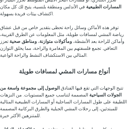
لجزر الكناري، أو مسارات البحر الأبيض المتوسط لجزر البليار أو
المسارات الطبيعية
في الأندلس ومنطقة بلنسية، يتيح لك كل مكان
اكتشاف بيئات فريدة بسهولة.
توفر هذه الأماكن وسائل راحة تحظى بتقدير خاص من قبل عشاق
رياضة المشي لمسافات طويلة، مثل المعلومات عن الطرق القريبة،
وأماكن للراحة بعد الأنشطة،
ومأكولات متوازنة
،
ومناطق صحية
تعزز
التعافي. تجمع فلسفتهم بين المغامرة والراحة، مما يخلق التوازن
المثالي بين الاستكشاف النشط والراحة الواعية.
أنواع مسارات المشي لمسافات طويلة
تتيح الوجهات التي تقع فيها الفنادق
الوصول إلى مجموعة واسعة من
الجولات السياحية
المصممة لتناسب جميع المستويات. من النزهات
اللطيفة على طول المسارات الساحلية أو المسارات الطبيعية المثالية
للمبتدئين، إلى رحلات المشي الجبلية والطرق البركانية المصممة
للمتنزهين الأكثر خبرة.