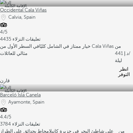
الإقامة الكاملة
Occidental Cala Viñas
Calvia, Spain
4/5
4435 تعليقات النزلاء
من
في السطر الأول من Cala Viñas
خيار ممتاز في الشامل كليًا
/
441
مثالي للعائلات
ليلة
انظر
التوفر
قارن
الإقامة الكاملة
Barceló Isla Canela
Ayamonte, Spain
4.4/5
3784 تعليقات النزلاء
من
على شاطئ البحر في جزيرة كانيلا
محاط بحدائق على الطراز