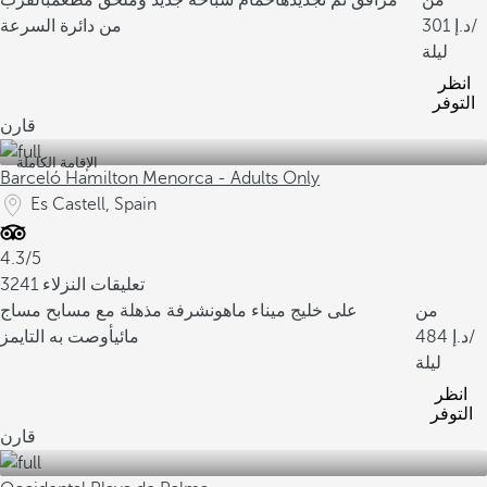
من
مرافق تم تجديدها
حمام سباحة جديد وملحق مطعم
بالقرب
/
301
من دائرة السرعة
ليلة
انظر
التوفر
قارن
الإقامة الكاملة
Barceló Hamilton Menorca - Adults Only
Es Castell, Spain
4.3/5
3241 تعليقات النزلاء
من
على خليج ميناء ماهون
شرفة مذهلة مع مسابح مساج
/
484
مائي
أوصت به التايمز
ليلة
انظر
التوفر
قارن