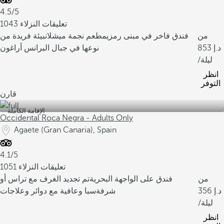
4.5/5
1043 تعليقات النزلاء
من
فندق فاخر في مبنى رمزي
مطعم نجمة ميشلان
بيئة فريدة من
853
نوعها في جبال البرانس أراغون
/ليلة
انظر
التوفر
قارن
الإقامة الكاملة
Occidental Roca Negra - Adults Only
Agaete (Gran Canaria), Spain
4.1/5
1051 تعليقات النزلاء
من
فندق على الواجهة البحرية
تم تجديد الغرف مع تراس أو
356
شرفة
سبا وعافية مع دوائر وعلاجات
/ليلة
انظر