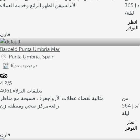
365
الأندلسي
فن الطهو الرائع وخدمة العملاء
/ليلة
انظر
التوفر
قارن
Barceló Punta Umbría Mar
Punta Umbría, Spain
تم تجديده حديثًا
4.2/5
4061 تعليقات النزلاء
من
مثالية لقضاء عطلات الأزواج
غرف فسيحة مع مناظر
/
564
رائعة
مركز صحي ومنطقة زن
ليلة
انظر
التوفر
قارن