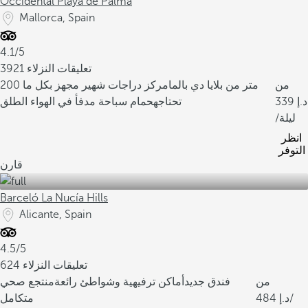
Occidental Playa de Palma
Mallorca, Spain
4.1/5
3921 تعليقات النزلاء
من
200 متر من بلايا دي بالما
مركز دراجات شهير مجهز بكل ما
339
تحتاجه
حمام سباحة مدفأ في الهواء الطلق
/ليلة
انظر
التوفر
قارن
Barceló La Nucía Hills
Alicante, Spain
4.5/5
624 تعليقات النزلاء
من
فندق جديد
أماكن ترفيهية وشواطئ رائعة
منتجع صحي
/
484
متكامل