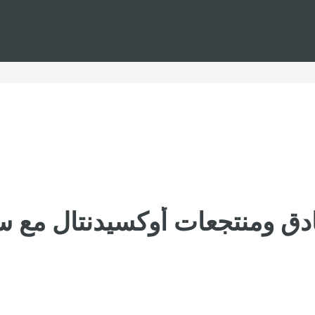
دق ومنتجعات أوكسيدنتال مع س