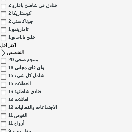
فنادق في شاطئ بافارو
2
كوستاريكا
2
جوناكاستي
2
تاماريندو
1
خليج باباجايو
1
أكثر
أقل
التخصص
منتجع صحي
20
واى فاى مجانى
18
شامل كل شيء
15
العطلات
15
فنادق شاطئية
13
العائلات
12
الاجتماعات والفعاليات
12
الغوص
11
أزواج
11
حفل زواج
9