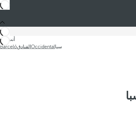
أنت في
سبا
Occidental
الفنادق
Barceló
با