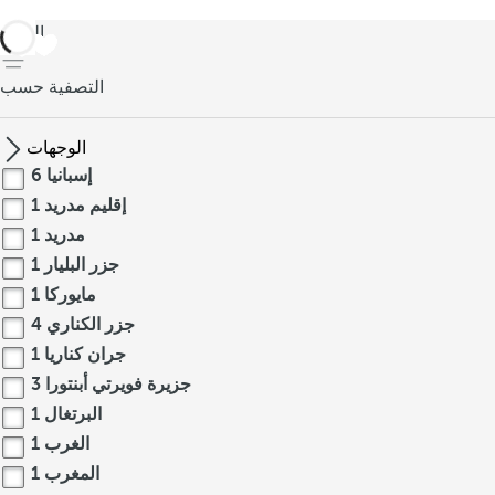
العودة
التصفية حسب
الوجهات
إسبانيا
6
إقليم مدريد
1
مدريد
1
جزر البليار
1
مايوركا
1
جزر الكناري
4
جران كناريا
1
جزيرة فويرتي أبنتورا
3
البرتغال
1
الغرب
1
المغرب
1