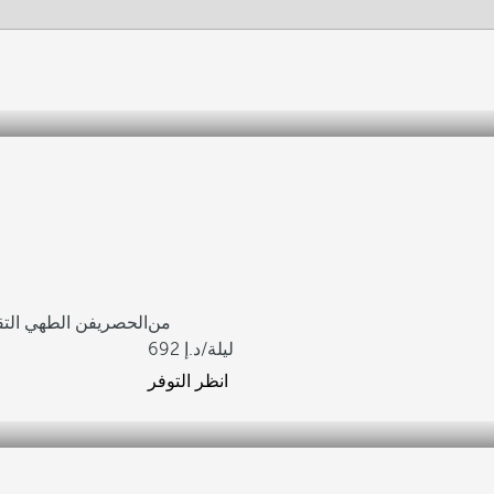
من
الدخول إلى نادي Sal'mare Beach Club الحصري
فن الطهي التق
/ليلة
692
انظر التوفر