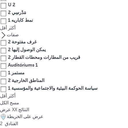
t
U
2
h
مَدْرسِي
2
e
نمط كاباريه
1
f
أكثر
أقل
i
صفات
r
غرف مفتوحة
2
s
يمكن الوصول إليها
2
t
o
قريب من المطارات ومحطات القطار
2
p
Auditóriums
1
t
مستمر
1
i
المناطق الخارجية
2
o
سياسة الحوكمة البيئية والاجتماعية والمؤسسية
1
n
أكثر
أقل
o
مسح الكل
n
النتائج
XX
عرض
t
عرض على الخريطة
h
الفنادق
2
e