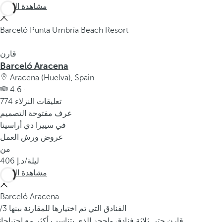
مشاهدة المزيد
Barceló Punta Umbría Beach Resort
قارن
Barceló Aracena
Aracena (Huelva), Spain
4.6 ·
774 تعليقات النزلاء
غرف مفتوحة التصميم
في سييرا دي أراسينا
عروض ورش العمل
من
/ليلة
406
مشاهدة المزيد
Barceló Aracena
/3 الفنادق التي تم اختيارها للمقارنة بينها
قارن حتى ثلاثة فنادق واحجز الذي يتناسب أكثر مع احتياجا