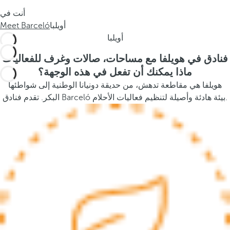
s
أنت في
t
أويلبا
Meet Barceló
h
أويلبا
e
p
فنادق في هويلفا مع مساحات، صالات وغرف للفعاليات
o
ماذا يمكنك أن تفعل في هذه الوجهة؟
p
هويلفا هي مقاطعة تدهش، من حديقة دونيانا الوطنية إلى شواطئها
u
البكر. تقدم فنادق Barceló بيئة هادئة وأصيلة لتنظيم فعاليات الأحلام.
p
a
n
d
m
o
v
e
s
f
o