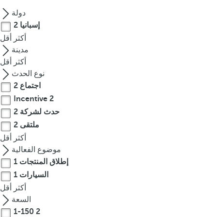
o
دولة
u
إسبانيا
2
c
أكثر
أقل
a
مدينة
n
أكثر
أقل
p
نوع الحدث
r
اجتماع
2
e
Incentive
2
s
حدث لشركة
2
s
t
ملتقى
2
h
أكثر
أقل
e
موضوع الفعالية
d
إطلاق المنتجات
1
o
السيارات
1
w
أكثر
أقل
n
السعة
a
1-150
2
r