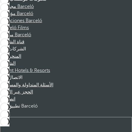
مجموعة Barceló
مؤسسة Barceló
Vacaciones Barceló
Barceló Films
موظفو Barceló
قناة الشكوى
الشركات
المنخرطين
الشركاء
Dorint Hotels & Resorts
الاتصال
الأسئلة المتداولة والمساعدة
الحجز عبر الهاتف
اتصل بنا
تطبيق Barceló
تنزيل