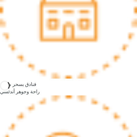
.
A
f
t
e
r
e
n
t
e
r
فنادق بسحر محلي
i
راحة وجوهر أندلسي
n
g
t
h
r
e