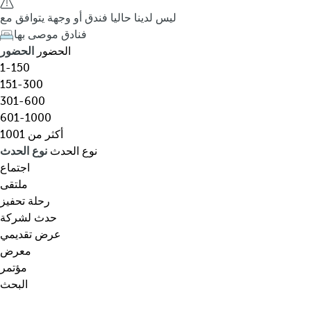
ق
h
ليس لدينا حاليا فندق أو وجهة يتوافق مع
،
e
فنادق موصى بها
و
d
الحضور
الحضور
ج
o
1-150
ه
w
151-300
ة
n
301-600
،
a
601-1000
ن
r
أكثر من 1001
و
r
نوع الحدث
نوع الحدث
ع
o
اجتماع
م
w
ملتقى
ع
k
رحلة تحفيز
ي
e
حدث لشركة
ن
y
عرض تقديمي
…
o
معرض
p
مؤتمر
e
البحث
n