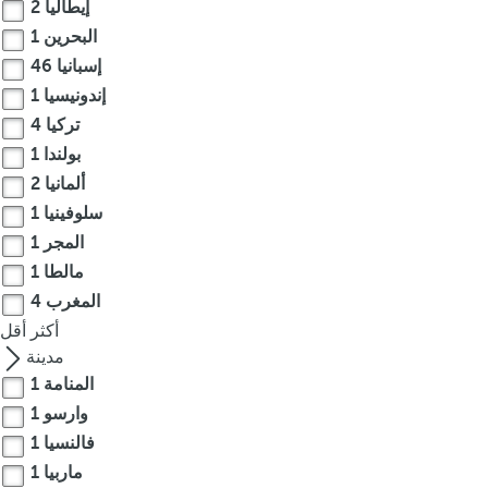
إيطاليا
2
c
البحرين
1
u
إسبانيا
46
s
t
إندونيسيا
1
o
تركيا
4
t
بولندا
1
h
ألمانيا
2
e
سلوفينيا
1
f
المجر
1
i
مالطا
1
r
المغرب
4
s
t
أكثر
أقل
o
مدينة
p
المنامة
1
t
وارسو
1
i
فالنسيا
1
o
ماربيا
1
n