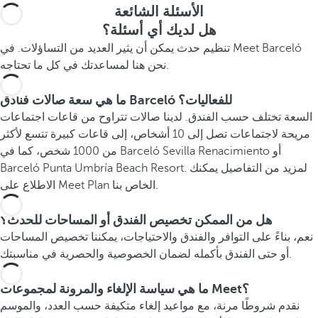
الأسئلة الشائعة
هل لديك أي أسئلة؟
تنظيم حدث يمكن أن يثير العديد من التساؤلات. في Meet Barceló
نحن هنا لمساعدتك في كل ما تحتاجه.
ما هي سعة صالات فنادق Barceló للفعاليات؟
السعة تختلف حسب الفندق. لدينا صالات تتراوح من قاعات اجتماعات
مريحة لاجتماعات تصل إلى 10 أشخاص، إلى قاعات كبيرة تتسع لأكثر
من 1000 شخص، كما في Barceló Sevilla Renacimiento أو
Barceló Punta Umbría Beach Resort. لمزيد من التفاصيل يمكنك
الاطلاع على Meet Plan الخاص بنا.
هل من الممكن تخصيص الفندق أو المساحات للحدث؟
نعم، بناءً على التوافر والفندق والاحتياجات، يمكننا تخصيص المساحات
أو حتى الفندق بأكمله لضمان الخصوصية والحصرية في مناسبتك.
ما هي سياسة الإلغاء والمرونة لمجموعات Meet؟
نقدم شروطًا مرنة، مع مواعيد إلغاء متكيفة حسب العدد، والموسم