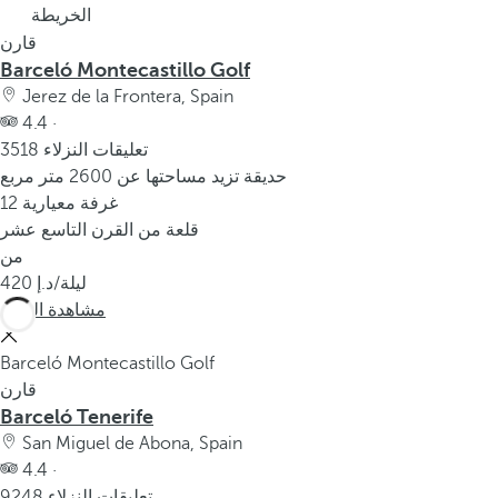
الخريطة
p
o
قارن
Barceló Montecastillo Golf
p
u
Jerez de la Frontera, Spain
p
4.4 ·
3518 تعليقات النزلاء
.
حديقة تزيد مساحتها عن 2600 متر مربع
12 غرفة معيارية
قلعة من القرن التاسع عشر
من
/ليلة
420
مشاهدة المزيد
Barceló Montecastillo Golf
قارن
Barceló Tenerife
San Miguel de Abona, Spain
4.4 ·
9248 تعليقات النزلاء