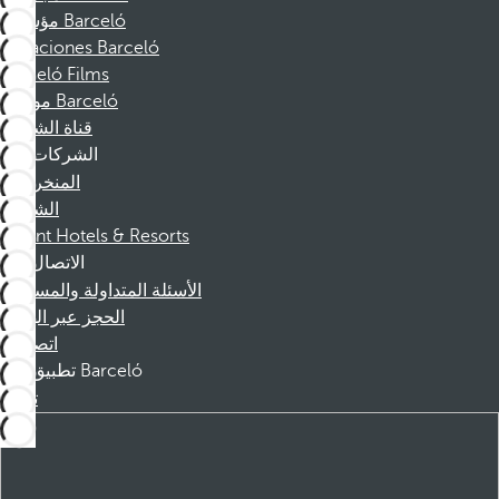
مؤسسة Barceló
Vacaciones Barceló
Barceló Films
موظفو Barceló
قناة الشكوى
الشركات
المنخرطين
الشركاء
Dorint Hotels & Resorts
الاتصال
الأسئلة المتداولة والمساعدة
الحجز عبر الهاتف
اتصل بنا
تطبيق Barceló
تنزيل