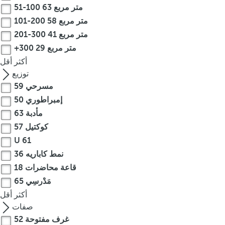
51-100 متر مربع
63
o
u
101-200 متر مربع
58
c
201-300 متر مربع
41
a
+300 متر مربع
29
n
أكثر
أقل
p
توزيع
r
مسرحي
59
e
إمبراطوري
50
s
مأدبة
63
s
كوكتيل
57
t
h
U
61
e
نمط كاباريه
36
d
قاعة محاضرات
18
o
مَدْرسِي
65
w
أكثر
أقل
n
صفات
a
غرف مفتوحة
52
r