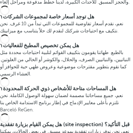
والحجز المسبق. للأحداث الكبيرة، لدينا خطط مدفوعة ومراحل إلغاء.
هل توجد أسعار خاصة لمجموعات الشركات؟
نعم، نقدم أسعار تفاوضية للمجموعات التي تبدأ من 10 غرف. نحن
نتكيف مع احتياجات شركتك لنقدم لك حلاً يتناسب مع ميزانيتك.
هل يمكن تخصيص المطبخ للفعاليات؟
بالطبع. طهاتنا يقومون بتكييف القوائم لتلبية احتياجات محددة مثل
النباتيين، والنباتيين الصرف، والحلال، والكوشر أو الخالي من الغلوتين.
كما نقوم بتطوير مقترحات موضوعية وعروض طهي حية للحوافز أو
العشاء الرسمي.
هل المساحات متاحة للأشخاص ذوي الحركة المحدودة؟
نعم، جميع مساحاتنا مصممة لضمان سهولة الوصول الكاملة. نحن
نلتزم بأعلى معايير الإدماج في إطار برنامج الاستدامة الخاص بنا
Barceló ReGen.
هل يمكن القيام بزيارة تفقدية (site inspection) قبل التأكيد؟
نعم، نحن نوفر زيارات تفقدية بموعد مسبق. في بعض الحالات، يمكننا