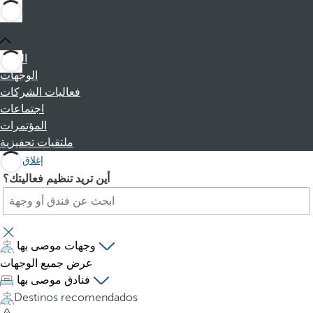
البداية
الوجهات
فعاليات الشركات
اجتماعات
المؤتمرات
ملتقيات تحفيزية
إغلاق
ا
P
أين تريد تنظيم فعاليتك؟
ب
r
ح
e
ث
s
ع
s
وجهات موصى بها
ن
i
عرض جميع الوجهات
ف
n
فنادق موصى بها
ن
g
Destinos recomendados
د
t