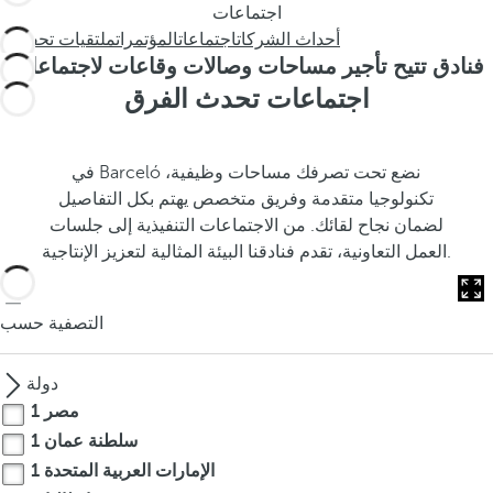
s
اجتماعات
t
أحداث الشركات
اجتماعات
المؤتمرات
ملتقيات تحفيزية
h
فنادق تتيح تأجير مساحات وصالات وقاعات لاجتماعات
e
اجتماعات تحدث الفرق
p
o
p
في Barceló نضع تحت تصرفك مساحات وظيفية،
u
تكنولوجيا متقدمة وفريق متخصص يهتم بكل التفاصيل
p
لضمان نجاح لقائك. من الاجتماعات التنفيذية إلى جلسات
a
العمل التعاونية، تقدم فنادقنا البيئة المثالية لتعزيز الإنتاجية.
n
d
التصفية حسب
m
o
v
دولة
e
مصر
1
s
سلطنة عمان
1
f
الإمارات العربية المتحدة
1
o