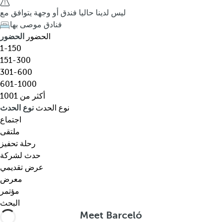
ق
h
ليس لدينا حاليا فندق أو وجهة يتوافق مع
،
e
فنادق موصى بها
و
d
الحضور
الحضور
ج
o
1-150
ه
w
151-300
ة
n
301-600
،
a
601-1000
ن
r
أكثر من 1001
و
r
نوع الحدث
نوع الحدث
ع
o
اجتماع
م
w
ملتقى
ع
k
رحلة تحفيز
ي
e
حدث لشركة
ن
y
عرض تقديمي
…
o
معرض
p
مؤتمر
e
البحث
n
Meet Barceló