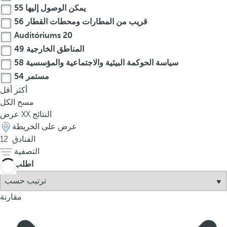
يمكن الوصول إليها
55
r
قريب من المطارات ومحطات القطار
56
o
Auditóriums
20
w
k
المناطق الخارجية
49
e
سياسة الحوكمة البيئية والاجتماعية والمؤسسية
58
y
مستمر
54
t
أكثر
أقل
o
مسح الكل
n
النتائج
XX
عرض
a
عرض على الخريطة
v
الفنادق
12
i
التصفية
g
اطلب
a
t
e
مقارنة
t
o