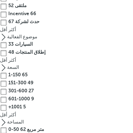
e
ملتقى
52
o
Incentive
66
r
حدث لشركة
67
m
أكثر
أقل
o
موضوع الفعالية
r
السيارات
33
e
c
إطلاق المنتجات
48
h
أكثر
أقل
a
السعة
r
1-150
65
a
151-300
49
c
301-600
27
t
601-1000
9
e
+1001
5
r
أكثر
أقل
s
المساحة
,
0-50 متر مربع
62
y