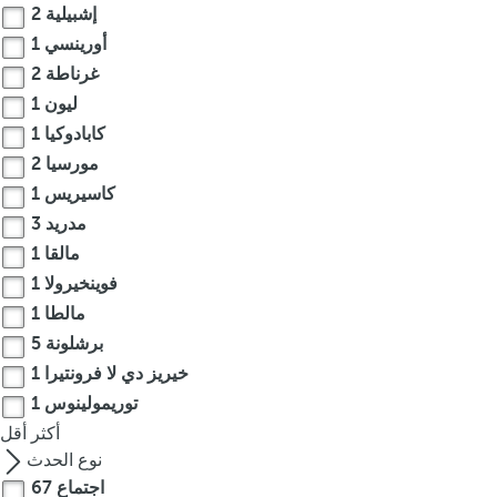
إشبيلية
2
.
أورينسي
1
A
غرناطة
2
f
ليون
1
t
e
كابادوكيا
1
r
مورسيا
2
e
كاسيريس
1
n
مدريد
3
t
مالقا
1
e
فوينخيرولا
1
r
مالطا
1
i
برشلونة
5
n
g
خيريز دي لا فرونتيرا
1
t
توريمولينوس
1
h
أكثر
أقل
r
نوع الحدث
e
اجتماع
67