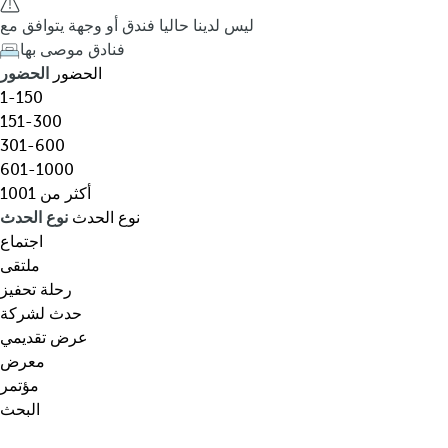
ق
h
ليس لدينا حاليا فندق أو وجهة يتوافق مع
،
e
فنادق موصى بها
و
d
الحضور
الحضور
ج
o
1-150
ه
w
151-300
ة
n
301-600
،
a
601-1000
ن
r
أكثر من 1001
و
r
نوع الحدث
نوع الحدث
ع
o
اجتماع
م
w
ملتقى
ع
k
رحلة تحفيز
ي
e
حدث لشركة
ن
y
عرض تقديمي
…
o
معرض
p
مؤتمر
e
البحث
n