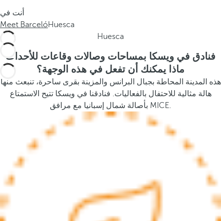
s
أنت في
t
Meet Barceló
Huesca
h
Huesca
e
p
فنادق في ويسكا بمساحات وصالات وقاعات للأحداث
o
ماذا يمكنك أن تفعل في هذه الوجهة؟
p
هذه المدينة المحاطة بجبال البرانس والمزينة بقرى ساحرة، تنبعث منها
u
هالة مثالية للاحتفال بالفعاليات. فنادقنا في ويسكا تتيح الاستمتاع
p
بأصالة شمال إسبانيا مع مرافق MICE.
a
n
d
m
o
v
e
s
f
o