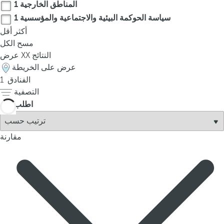
t
المناطق الخارجية
1
h
سياسة الحوكمة البيئية والاجتماعية والمؤسسية
1
e
أكثر
أقل
f
مسح الكل
i
النتائج
XX
عرض
r
عرض على الخريطة
s
الفنادق
1
t
التصفية
o
اطلب
p
t
i
مقارنة
o
n
o
n
t
h
e