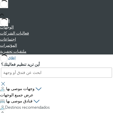
البداية
الوجهات
فعاليات الشركات
اجتماعات
المؤتمرات
ملتقيات تحفيزية
إغلاق
ا
P
أين تريد تنظيم فعاليتك؟
ب
r
ح
e
ث
s
ع
s
وجهات موصى بها
ن
i
عرض جميع الوجهات
ف
n
فنادق موصى بها
ن
g
Destinos recomendados
د
t