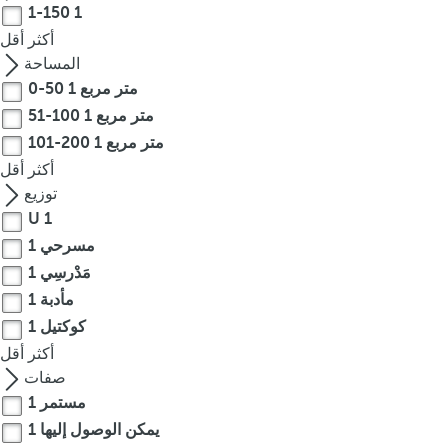
1-150
1
r
أكثر
أقل
o
المساحة
w
0-50 متر مربع
1
k
51-100 متر مربع
1
e
101-200 متر مربع
1
y
t
أكثر
أقل
o
توزيع
n
U
1
a
مسرحي
1
v
مَدْرسِي
1
i
مأدبة
1
g
كوكتيل
1
a
أكثر
أقل
t
صفات
e
مستمر
1
t
يمكن الوصول إليها
1
o