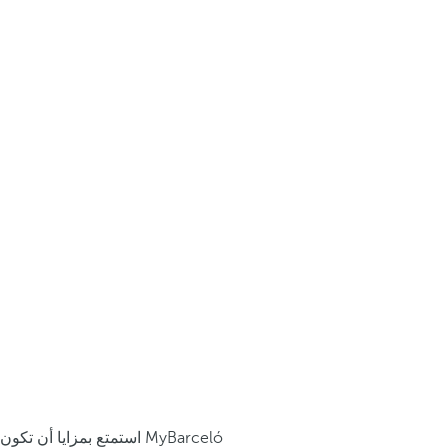
استمتع بمزايا أن تكون MyBarceló