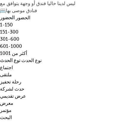
ق
h
ليس لدينا حاليا فندق أو وجهة يتوافق مع
،
e
فنادق موصى بها
و
d
الحضور
الحضور
ج
o
1-150
ه
w
151-300
ة
n
301-600
،
a
601-1000
ن
r
أكثر من 1001
و
r
نوع الحدث
نوع الحدث
ع
o
اجتماع
م
w
ملتقى
ع
k
رحلة تحفيز
ي
e
حدث لشركة
ن
y
عرض تقديمي
…
o
معرض
p
مؤتمر
e
البحث
n
s