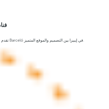
فنا
تقدم إيبيزا بيئة حصرية، مع مناظر طبيعية متوسطية وتراث ثقافي غني وطاقة فريدة تحول أي حدث إلى تجربة لا تُنسى. تجمع فنادق Barceló في إيبيزا بين التصميم والموقع المتميز.