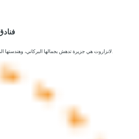
فنادق
لانزاروت هي جزيرة تدهش بجمالها البركاني، وهندستها المعمارية المتكاملة في المناظر الطبيعية وجوها الهادئ. وجهة مثالية للفعاليات التي تبحث عن الإلهام والحصرية والاتصال بالطبيعة.