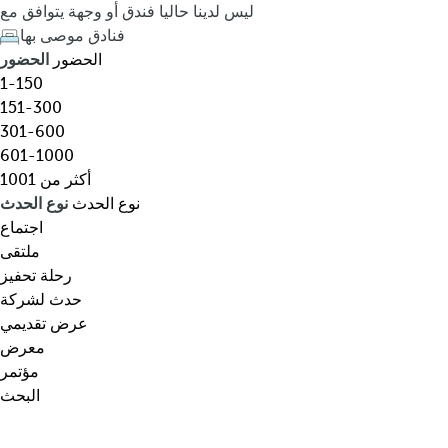
ق
h
ليس لدينا حاليا فندق أو وجهة يتوافق مع
،
e
فنادق موصى بها
و
d
الحضور
الحضور
ج
o
1-150
ه
w
151-300
ة
n
301-600
،
a
601-1000
ن
r
أكثر من 1001
و
r
نوع الحدث
نوع الحدث
ع
o
اجتماع
م
w
ملتقى
ع
k
رحلة تحفيز
ي
e
حدث لشركة
ن
y
عرض تقديمي
…
o
معرض
p
مؤتمر
e
البحث
n
s