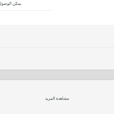
يمكن الوصول بسهولة إلى فنادق فاراديرو من مطار خوان غوالبرتو غوميز الدولي.
مشاهدة المزيد