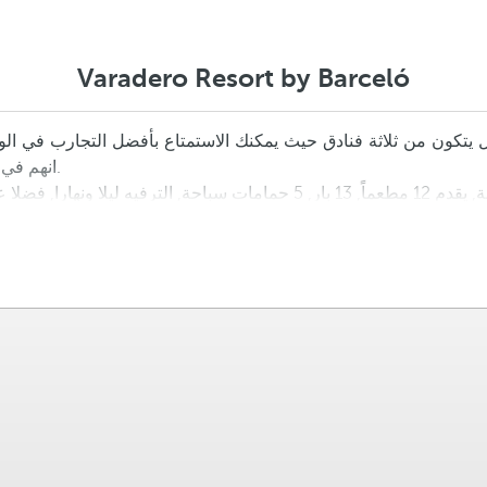
Varadero Resort by Barceló
Allegro Palma Real انهم في انتظاركم للعيش عطلة مثالية على شاطئ البحر.