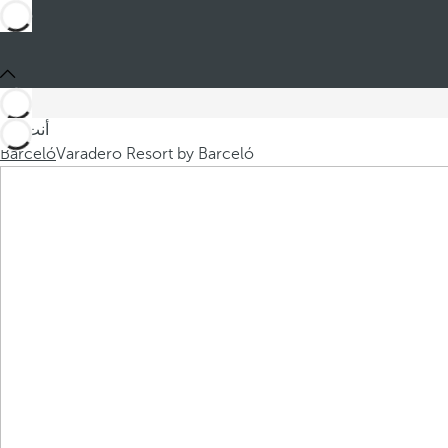
أنت في
Barceló
Varadero Resort by Barceló