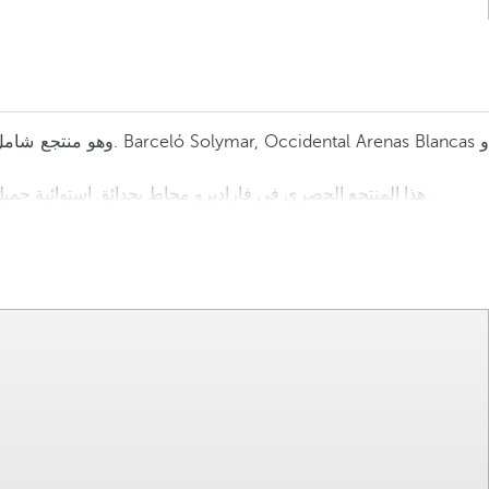
هذا المنتجع الحصري في فاراديرو محاط بحدائق استوائية جميلة, يقدم 12 مطعماً, 13 بار, 5 حمامات سباحة, الترفيه ليلا ونهارا, فضلا عن مجموعة واسعة من الألعاب الرياضية والأنشطة, أعني, جنة للحواس.