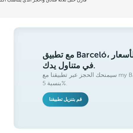
قارن حتى ثلاثة فنادق واحجز الذي يتناسب أكثر
مع تطبيق Barceló، ستحصل على أفضل الأسعار
في متناول يدك.
سيمنحك الحجز عبر تطبيقنا مع my Barceló Benefits خصمًا إضافيًا
بنسبة 5%.
قم بتنزيل تطبيقنا