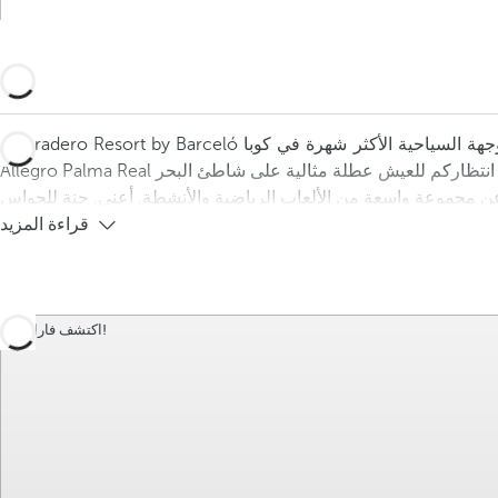
و Varadero Resort by Barceló وهو منتجع شامل يتكون من ثلاثة فنادق حيث يمكنك الاستمتاع بأفضل التجارب في الوجهة السياحية الأكثر شهرة في كوبا. Barceló Solymar, Occidental Arenas Blancas و
قراءة المزيد
اكتشف فاراديرو!