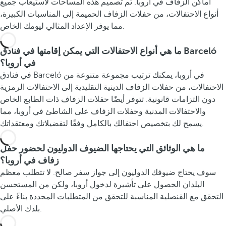
أماكن الزفاف في أروبا. تم تصميم هذه المساحات لاستيعاب جميع
أنواع الاحتفالات، من حفلات الزفاف الحميمة إلى المناسبات الكبيرة،
مما يوفر الإعداد المثالي ليومك الخاص.
ما هي أنواع الاحتفالات التي يمكن إقامتها في فنادق Barceló
في أروبا؟
في فنادق Barceló في أروبا، يمكنك ترتيب مجموعة متنوعة من
الاحتفالات، من حفلات الزفاف الدينية التقليدية إلى الاحتفالات الرمزية
دون التزامات قانونية. تتوفر أيضًا حفلات الزفاف ذات الطابع الخاص
والاحتفالات المدنية وحفلات الزفاف على الشاطئ في أروبا، مما
يسمح لك بتخصيص احتفالك بالكامل وفقًا لتفضيلاتك ومعتقداتك.
ما هي الوثائق التي يحتاجها الضيوف الدوليون لحضور حفل
زفاف في أروبا؟
سوف يحتاج ضيوفك الدوليون إلى جواز سفر صالح. لا تتطلب معظم
البلدان الحصول على تأشيرة لدخول أروبا، ولكن من المستحسن
التحقق مع القنصلية المناسبة للتحقق من المتطلبات المحددة بناءً على
بلدك الأصلي.