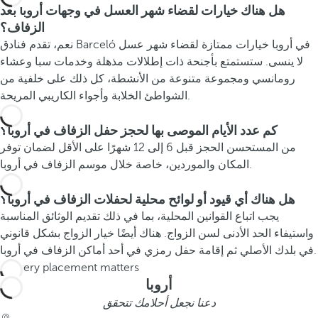
هل هناك خيارات لقضاء شهر العسل في وجهات أروبا بعد
الزفاف؟
نعم، تقدم فنادق Barceló في أروبا خيارات ممتازة لقضاء شهر عسل
لا ينسى. ستستمتع بأجنحة ذات إطلالات مذهلة وخدمات سبا وعشاء
رومانسي ومجموعة متنوعة من الأنشطة، كل ذلك على خلفية من
الشواطئ الخلابة وأجواء الكاريبي المريحة.
كم عدد الأيام الموصى بها لحجز حفل الزفاف في أروبا؟
من المستحسن الحجز قبل 6 إلى 12 شهرًا على الأقل لضمان توفر
المكان والموردين، خاصة خلال موسم الزفاف في أروبا.
هل هناك أي قيود أو لوائح محلية لحفلات الزفاف في أروبا؟
يجب اتباع القوانين المحلية، بما في ذلك تقديم الوثائق المناسبة
واستيفاء الحد الأدنى لسن الزواج. هناك أيضًا خيار الزواج بشكل قانوني
في بلدك الأصلي ثم إقامة حفل رمزي في أحد أماكن الزفاف في أروبا.
أروبا
دعنا نجعل أحلامك تتحقق