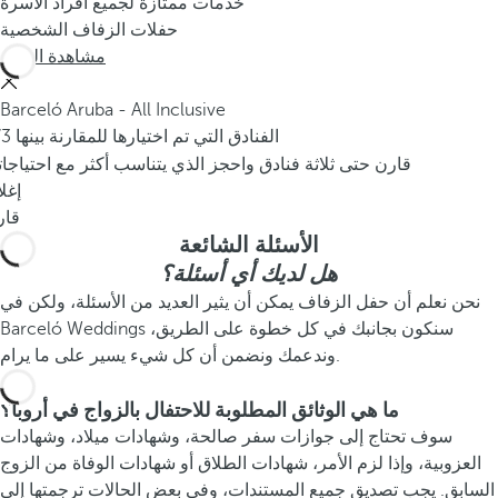
خدمات ممتازة لجميع أفراد الأسرة
حفلات الزفاف الشخصية
مشاهدة المزيد
Barceló Aruba - All Inclusive
/3 الفنادق التي تم اختيارها للمقارنة بينها
قارن حتى ثلاثة فنادق واحجز الذي يتناسب أكثر مع احتياجا
إغل
قار
الأسئلة الشائعة
هل لديك أي أسئلة؟
نحن نعلم أن حفل الزفاف يمكن أن يثير العديد من الأسئلة، ولكن في
Barceló Weddings سنكون بجانبك في كل خطوة على الطريق،
وندعمك ونضمن أن كل شيء يسير على ما يرام.
ما هي الوثائق المطلوبة للاحتفال بالزواج في أروبا؟
سوف تحتاج إلى جوازات سفر صالحة، وشهادات ميلاد، وشهادات
العزوبية، وإذا لزم الأمر، شهادات الطلاق أو شهادات الوفاة من الزوج
السابق. يجب تصديق جميع المستندات، وفي بعض الحالات ترجمتها إلى