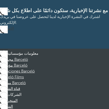
مع نشرتنا الإخبارية، ستكون دائمًا على اطلاع بكل شيء
اشترك في النشرة الإخبارية لدينا لتحصل على عروضنا في بريدك
الإلكتروني.
الاشتراك
معلومات مؤسساتية
مجموعة Barceló
مؤسسة Barceló
Vacaciones Barceló
Barceló Films
موظفو Barceló
قناة الشكوى
الشركات
المنخرطين
الشركاء