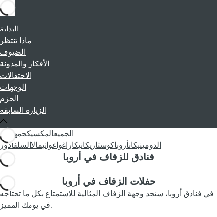
البداية
ماذا تنتظر
الضيوف
الأفكار والمدونة
الاحتفالات
الوجهات
الحزم
الزيارة السابقة
الجميع
المكسيك
جمهورية
الدومينيكان
أروبا
كوستاريكا
نيكاراغوا
غواتيمالا
السلفادور
فنادق للزفاف في أروبا
حفلات الزفاف في أروبا
في فنادق أروبا، ستجد وجهة الزفاف المثالية للاستمتاع بكل ما تحتاجه
في يومك المميز.