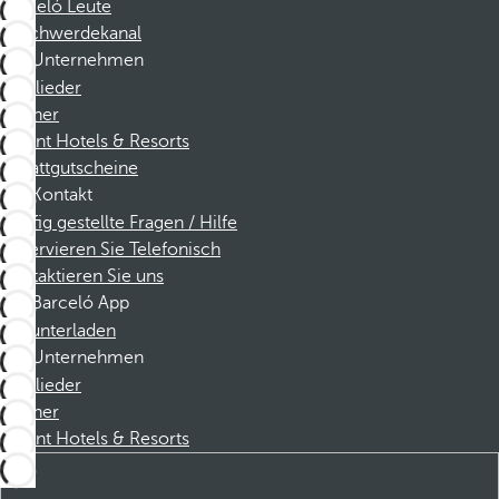
Barceló Leute
Beschwerdekanal
Unternehmen
Mitglieder
Partner
Dorint Hotels & Resorts
Rabattgutscheine
Kontakt
Häufig gestellte Fragen / Hilfe
Reservieren Sie Telefonisch
Kontaktieren Sie uns
Barceló App
Herunterladen
Unternehmen
Mitglieder
Partner
Dorint Hotels & Resorts