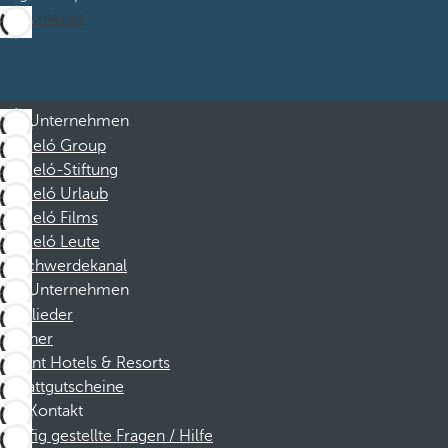
Abonnieren
Unternehmen
Barceló Group
Barceló-Stiftung
Barceló Urlaub
Barceló Films
Barceló Leute
Beschwerdekanal
Unternehmen
Mitglieder
Partner
Dorint Hotels & Resorts
Rabattgutscheine
Kontakt
Häufig gestellte Fragen / Hilfe