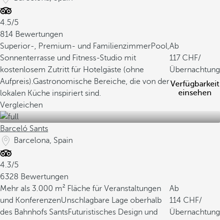
4.5/5
814 Bewertungen
Superior-, Premium- und Familienzimmer
Pool,
Ab
Sonnenterrasse und Fitness-Studio mit
117
/
kostenlosem Zutritt für Hotelgäste (ohne
Übernachtung
Aufpreis).
Gastronomische Bereiche, die von der
Verfügbarkeit
einsehen
lokalen Küche inspiriert sind.
Vergleichen
Barceló Sants
Barcelona, Spain
4.3/5
6328 Bewertungen
Mehr als 3.000 m² Fläche für Veranstaltungen
Ab
und Konferenzen
Unschlagbare Lage oberhalb
114
/
des Bahnhofs Sants
Futuristisches Design und
Übernachtung