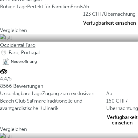
Ruhige Lage
Perfekt für Familien
Pools
Ab
123
/Übernachtung
Verfügbarkeit einsehen
Vergleichen
Occidental Faro
Faro, Portugal
Neueröffnung
4.4/5
8566 Bewertungen
Unschlagbare Lage
Zugang zum exklusiven
Ab
Beach Club Sal’mare
Traditionelle und
160
/
avantgardistische Kulinarik
Übernachtung
Verfügbarkeit
einsehen
Vergleichen