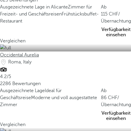
623 Bewertungen
Ausgezeichnete Lage in Alicante
Zimmer für
Ab
Freizeit- und Geschäftsreisen
Frühstücksbuffet-
115
/
Restaurant
Übernachtung
Verfügbarkeit
einsehen
Vergleichen
Occidental Aurelia
Roma, Italy
4.2/5
2286 Bewertungen
Ausgezeichnete Lage
Ideal für
Ab
Geschäftsreise
Moderne und voll ausgestattete
86
/
Zimmer
Übernachtung
Verfügbarkeit
einsehen
Vergleichen