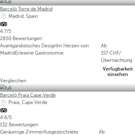
Barceló Torre de Madrid
Madrid, Spain
4.7/5
2850 Bewertungen
Avantgardistisches Design
Im Herzen von
Ab
Madrid
Erlesene Gastronomie
157
/
Übernachtung
Verfügbarkeit
einsehen
Vergleichen
Barceló Praia Cape Verde
Praia, Cape Verde
4.6/5
132 Bewertungen
Geräumige Zimmer
Ausgezeichnete
Ab