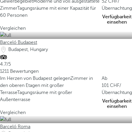
Gewerbegebiet
Moderne und voll ausgestattete
52
/
Zimmer
Tagungsräume mit einer Kapazität für
Übernachtung
60 Personen
Verfügbarkeit
einsehen
Vergleichen
Barceló Budapest
Budapest, Hungary
4.7/5
1211 Bewertungen
Im Herzen von Budapest gelegen
Zimmer in
Ab
den oberen Etagen mit großer
101
/
Terrasse
Tagungsräume mit großer
Übernachtung
Außenterrasse
Verfügbarkeit
einsehen
Vergleichen
Barceló Roma