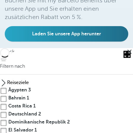
Buchen Sie mit my Barceló Benefits über
unsere App und Sie erhalten einen
zusätzlichen Rabatt von 5 %.
Laden Sie unsere App herunter
zurück
Filtern nach
Reiseziele
Ägypten
3
Bahrain
1
Costa Rica
1
Deutschland
2
Dominikanische Republik
2
El Salvador
1