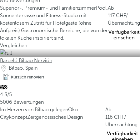
810 Bewertungen
Superior-, Premium- und Familienzimmer
Pool,
Ab
Sonnenterrasse und Fitness-Studio mit
117
/
kostenlosem Zutritt für Hotelgäste (ohne
Übernachtung
Aufpreis).
Gastronomische Bereiche, die von der
Verfügbarkeit
einsehen
lokalen Küche inspiriert sind.
Vergleichen
Barceló Bilbao Nervión
Bilbao, Spain
Kürzlich renoviert
4.3/5
5006 Bewertungen
Im Herzen von Bilbao gelegen
Öko-
Ab
Citykonzept
Zeitgenössisches Design
116
/
Übernachtung
Verfügbarkeit
einsehen