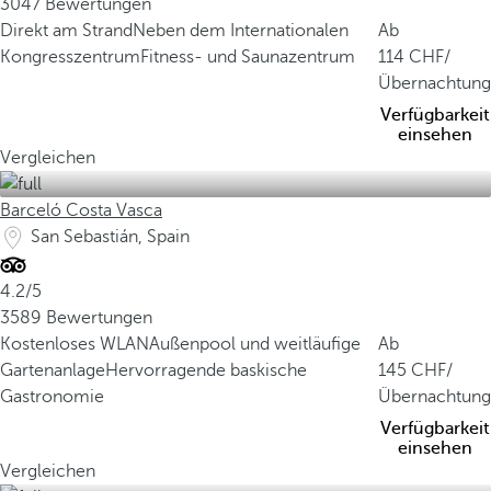
3047 Bewertungen
Direkt am Strand
Neben dem Internationalen
Ab
Kongresszentrum
Fitness- und Saunazentrum
114
/
Übernachtung
Verfügbarkeit
einsehen
Vergleichen
Barceló Costa Vasca
San Sebastián, Spain
4.2/5
3589 Bewertungen
Kostenloses WLAN
Außenpool und weitläufige
Ab
Gartenanlage
Hervorragende baskische
145
/
Gastronomie
Übernachtung
Verfügbarkeit
einsehen
Vergleichen