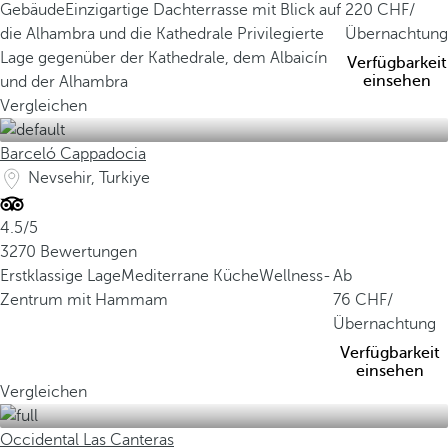
Gebäude
Einzigartige Dachterrasse mit Blick auf
220
/
die Alhambra und die Kathedrale
Privilegierte
Übernachtung
Lage gegenüber der Kathedrale, dem Albaicín
Verfügbarkeit
einsehen
und der Alhambra
Vergleichen
Barceló Cappadocia
Nevsehir, Turkiye
4.5/5
3270 Bewertungen
Erstklassige Lage
Mediterrane Küche
Wellness-
Ab
Zentrum mit Hammam
76
/
Übernachtung
Verfügbarkeit
einsehen
Vergleichen
Occidental Las Canteras