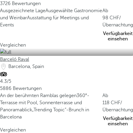
3726 Bewertungen
Ausgezeichnete Lage
Ausgewählte Gastronomie
Ab
und Weinbar
Ausstattung für Meetings und
98
/
Events
Übernachtung
Verfügbarkeit
einsehen
Vergleichen
Barceló Raval
Barcelona, Spain
4.3/5
5886 Bewertungen
An der berühmten Ramblas gelegen
360°-
Ab
Terrasse mit Pool, Sonnenterrasse und
118
/
Panoramablick
„Trending Topic“-Brunch in
Übernachtung
Barcelona
Verfügbarkeit
einsehen
Vergleichen