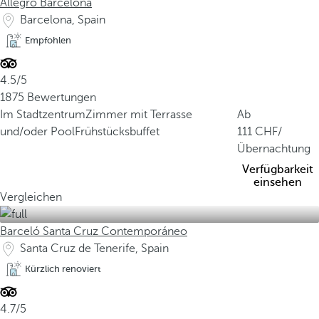
Allegro Barcelona
Barcelona, Spain
Empfohlen
4.5/5
1875 Bewertungen
Im Stadtzentrum
Zimmer mit Terrasse
Ab
und/oder Pool
Frühstücksbuffet
111
/
Übernachtung
Verfügbarkeit
einsehen
Vergleichen
Barceló Santa Cruz Contemporáneo
Santa Cruz de Tenerife, Spain
Kürzlich renoviert
4.7/5