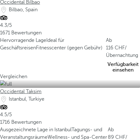
Occidental Bilbao
Bilbao, Spain
4.3/5
1671 Bewertungen
Hervorragende Lage
Ideal für
Ab
Geschäftsreisen
Fitnesscenter (gegen Gebühr)
116
/
Übernachtung
Verfügbarkeit
einsehen
Vergleichen
Occidental Taksim
Istanbul, Turkiye
4.5/5
1716 Bewertungen
Ausgezeichnete Lage in Istanbul
Tagungs- und
Ab
Veranstaltungsräume
Wellness- und Spa-Center
89
/