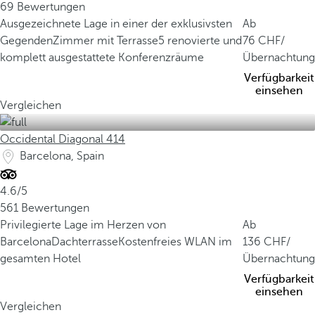
69 Bewertungen
Ausgezeichnete Lage in einer der exklusivsten
Ab
Gegenden
Zimmer mit Terrasse
5 renovierte und
76
/
komplett ausgestattete Konferenzräume
Übernachtung
Verfügbarkeit
einsehen
Vergleichen
Occidental Diagonal 414
Barcelona, Spain
4.6/5
561 Bewertungen
Privilegierte Lage im Herzen von
Ab
Barcelona
Dachterrasse
Kostenfreies WLAN im
136
/
gesamten Hotel
Übernachtung
Verfügbarkeit
einsehen
Vergleichen