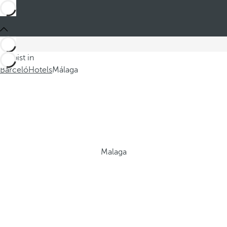
Du bist in
Barceló
Hotels
Málaga
Malaga