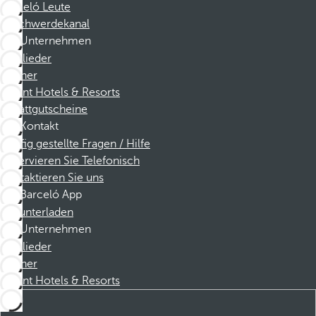
Barceló Leute
Beschwerdekanal
Unternehmen
Mitglieder
Partner
Dorint Hotels & Resorts
Rabattgutscheine
Kontakt
Häufig gestellte Fragen / Hilfe
Reservieren Sie Telefonisch
Kontaktieren Sie uns
Barceló App
Herunterladen
Unternehmen
Mitglieder
Partner
Dorint Hotels & Resorts