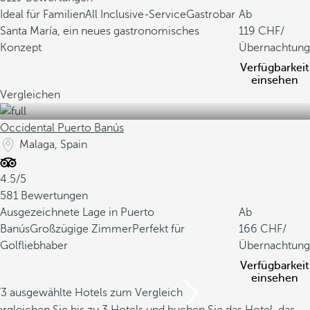
Ideal für Familien
All Inclusive-Service
Gastrobar
Ab
Santa María, ein neues gastronomisches
119
/
Konzept
Übernachtung
Verfügbarkeit
einsehen
Vergleichen
Occidental Puerto Banús
Malaga, Spain
4.5/5
581 Bewertungen
Ausgezeichnete Lage in Puerto
Ab
Banús
Großzügige Zimmer
Perfekt für
166
/
Golfliebhaber
Übernachtung
Verfügbarkeit
einsehen
/3 ausgewählte Hotels zum Vergleich