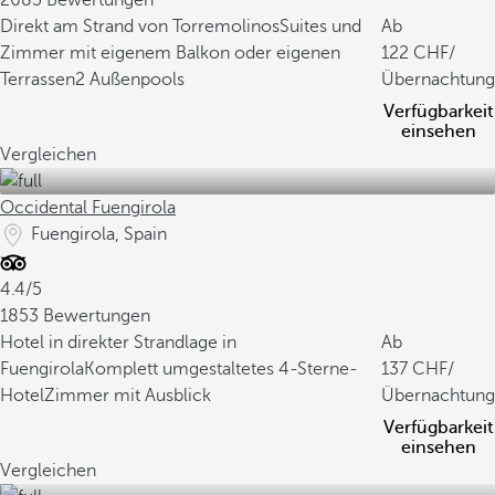
2685 Bewertungen
Direkt am Strand von Torremolinos
Suites und
Ab
Zimmer mit eigenem Balkon oder eigenen
122
/
Terrassen
2 Außenpools
Übernachtung
Verfügbarkeit
einsehen
Vergleichen
Occidental Fuengirola
Fuengirola, Spain
4.4/5
1853 Bewertungen
Hotel in direkter Strandlage in
Ab
Fuengirola
Komplett umgestaltetes 4-Sterne-
137
/
Hotel
Zimmer mit Ausblick
Übernachtung
Verfügbarkeit
einsehen
Vergleichen