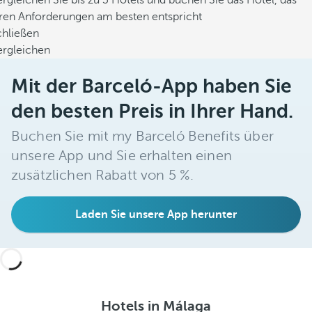
rgleichen Sie bis zu 3 Hotels und buchen Sie das Hotel, das
hren Anforderungen am besten entspricht
chließen
ergleichen
Mit der Barceló-App haben Sie
den besten Preis in Ihrer Hand.
Buchen Sie mit my Barceló Benefits über
unsere App und Sie erhalten einen
zusätzlichen Rabatt von 5 %.
Laden Sie unsere App herunter
Hotels in Málaga