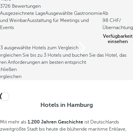
3726 Bewertungen
Ausgezeichnete Lage
Ausgewählte Gastronomie
Ab
und Weinbar
Ausstattung für Meetings und
98
/
Events
Übernachtung
Verfügbarkeit
einsehen
/3 ausgewählte Hotels zum Vergleich
rgleichen Sie bis zu 3 Hotels und buchen Sie das Hotel, das
hren Anforderungen am besten entspricht
chließen
ergleichen
Hotels in Hamburg
Mit mehr als
1.200 Jahren Geschichte
ist Deutschlands
zweitgrößte Stadt bis heute die blühende maritime Enklave,