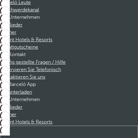
Barceló Leute
Beschwerdekanal
Unternehmen
Mitglieder
Partner
Dorint Hotels & Resorts
Rabattgutscheine
Kontakt
Häufig gestellte Fragen / Hilfe
Reservieren Sie Telefonisch
Kontaktieren Sie uns
Barceló App
Herunterladen
Unternehmen
Mitglieder
Partner
Dorint Hotels & Resorts