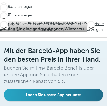
LETZTE
Angebote anzeigen
TAGE!
LETZTE
Angebote anzeigen
Verpassen
TAGE!
Sie nicht
AKTIVIEREN SIE IHREN KANARISCHEN INSELN-MODUS
Angebote
Verpassen
den
Wählen Sie eine andere Art, den Winter zu
anzeigen
Sie nicht
Sommer
erleben
den
Sommer
Mit der Barceló-App haben Sie
den besten Preis in Ihrer Hand.
Buchen Sie mit my Barceló Benefits über
unsere App und Sie erhalten einen
zusätzlichen Rabatt von 5 %.
Laden Sie unsere App herunter