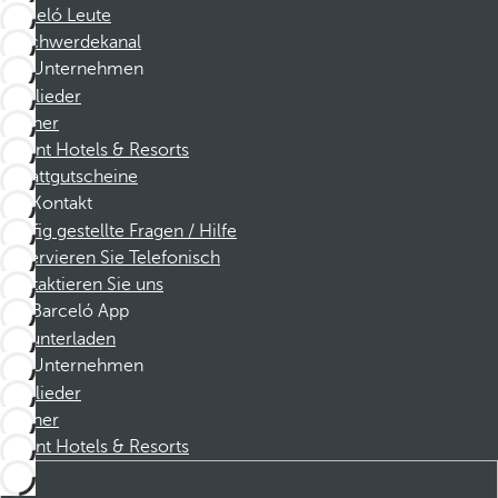
Barceló Leute
Beschwerdekanal
Unternehmen
Mitglieder
Partner
Dorint Hotels & Resorts
Rabattgutscheine
Kontakt
Häufig gestellte Fragen / Hilfe
Reservieren Sie Telefonisch
Kontaktieren Sie uns
Barceló App
Herunterladen
Unternehmen
Mitglieder
Partner
Dorint Hotels & Resorts