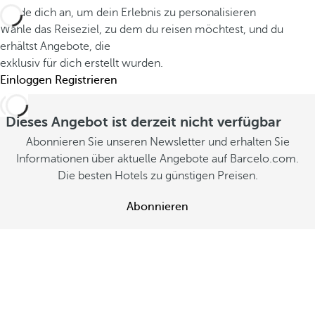
S
r
e
Melde dich an, um dein Erlebnis zu personalisieren
o
l
Wähle das Reiseziel, zu dem du reisen möchtest, und du
n
m
erhältst Angebote, die
e
w
m
exklusiv für dich erstellt wurden.
b
e
e
Einloggen
Registrieren
e
r
r
n
d
A
Dieses Angebot ist derzeit nicht verfügbar
A
e
n
Abonnieren Sie unseren Newsletter und erhalten Sie
n
n
g
Informationen über aktuelle Angebote auf Barcelo.com.
g
e
A
Die besten Hotels zu günstigen Preisen.
e
b
n
b
o
g
Abonnieren
o
t
e
t
e
b
e
a
o
a
n
t
n
z
e
z
e
a
e