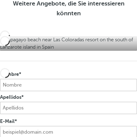
i
n
Weitere Angebote, die Sie interessieren
i
g
z
könnten
g
e
e
e
n
i
n
g
e
n
Nombre
Apellidos
E-Mail